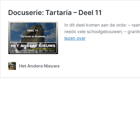
Docuserie: Tartaria – Deel 11
In dit deel komen aan de orde: – raa
reeds vele schoolgebouwen; – granit
Docuserie:
lezen over
Tartaria
–
Deel
11
Het Andere Nieuws