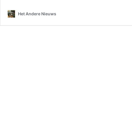
Valentine
–
Het Andere Nieuws
De
macht
van
nachtmerries