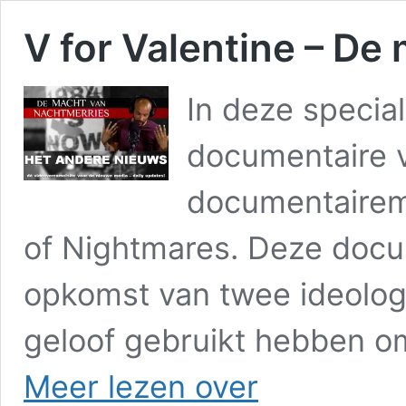
V for Valentine – De
In deze specia
documentaire v
documentairem
of Nightmares. Deze docu 
opkomst van twee ideolog
geloof gebruikt hebben om
V
Meer lezen over
for