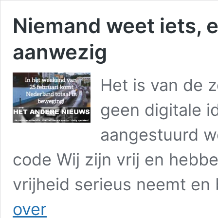
Niemand weet iets, e
aanwezig
Het is van de z
geen digitale i
aangestuurd w
code Wij zijn vrij en hebb
vrijheid serieus neemt e
Niemand
over
weet