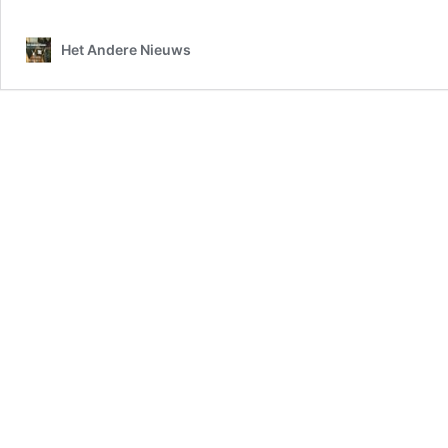
iets,
en
Het Andere Nieuws
toch
is
iedereen
aanwezig