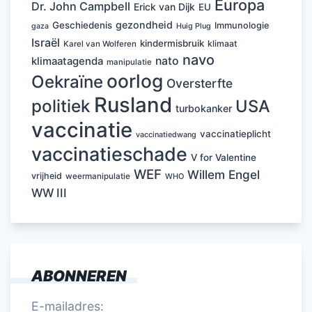
Europa
Dr. John Campbell
Erick van Dijk
EU
gezondheid
Geschiedenis
Immunologie
Huig Plug
gaza
Israël
kindermisbruik
klimaat
Karel van Wolferen
navo
nato
klimaatagenda
manipulatie
oorlog
Oekraïne
Oversterfte
Rusland
politiek
USA
turbokanker
vaccinatie
vaccinatieplicht
vaccinatiedwang
vaccinatieschade
V for Valentine
WEF
Willem Engel
vrijheid
weermanipulatie
WHO
WW III
ABONNEREN
E-mailadres: