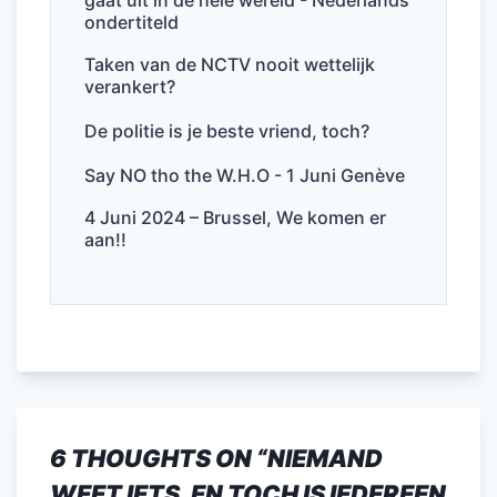
o
p
ondertiteld
k
Taken van de NCTV nooit wettelijk
verankert?
De politie is je beste vriend, toch?
Say NO tho the W.H.O - 1 Juni Genève
4 Juni 2024 – Brussel, We komen er
aan!!
6 THOUGHTS ON “
NIEMAND
WEET IETS, EN TOCH IS IEDEREEN