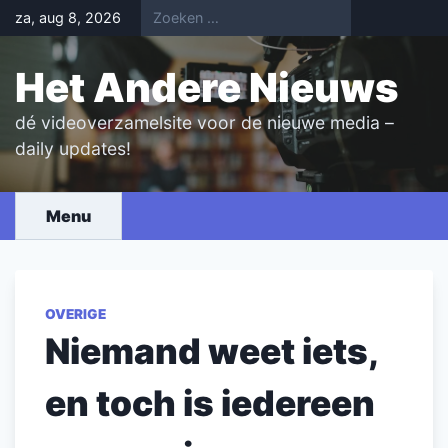
Skip
za, aug 8, 2026
to
content
Het Andere Nieuws
dé videoverzamelsite voor de nieuwe media –
daily updates!
Menu
OVERIGE
Niemand weet iets,
en toch is iedereen