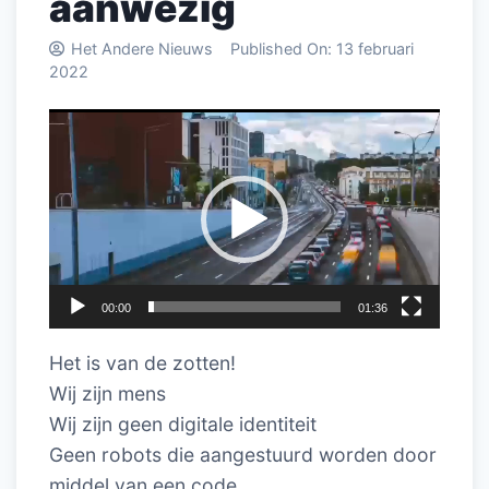
aanwezig
Het Andere Nieuws
Published On:
13 februari
2022
Videospeler
00:00
01:36
Het is van de zotten!
Wij zijn mens
Wij zijn geen digitale identiteit
Geen robots die aangestuurd worden door
middel van een code