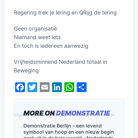
Regering trek je lering en QRijg de tering ‍
Geen organisatie
Niemand weet iets
En toch is iedereen aanwezig
Vrijheidsminnend Nederland totaal in
Beweging
F
T
E
Li
W
D
a
w
m
n
h
el
c
itt
ai
k
at
e
MORE ON
DEMONSTRATIE
e
er
l
e
s
n
b
dI
A
Demonstratie Berlijn – een levend
symbool van hoop en een nieuw begin
o
n
p
gaat uit in de hele wereld - Nederlands