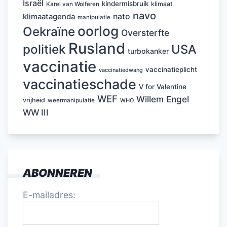
Israël
kindermisbruik
klimaat
Karel van Wolferen
navo
nato
klimaatagenda
manipulatie
oorlog
Oekraïne
Oversterfte
Rusland
politiek
USA
turbokanker
vaccinatie
vaccinatieplicht
vaccinatiedwang
vaccinatieschade
V for Valentine
WEF
Willem Engel
vrijheid
weermanipulatie
WHO
WW III
ABONNEREN
E-mailadres: