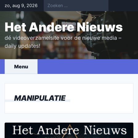
Skip
zo, aug 9, 2026
to
content
Het Andere Nieuws
dé videoverzamelsite voor de nieuwe media –
daily updates!
Menu
MANIPULATIE