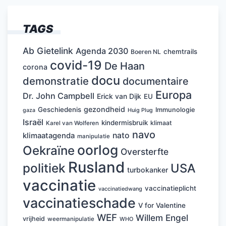
TAGS
Ab Gietelink
Agenda 2030
chemtrails
Boeren NL
covid-19
De Haan
corona
docu
demonstratie
documentaire
Europa
Dr. John Campbell
Erick van Dijk
EU
gezondheid
Geschiedenis
Immunologie
Huig Plug
gaza
Israël
kindermisbruik
klimaat
Karel van Wolferen
navo
nato
klimaatagenda
manipulatie
oorlog
Oekraïne
Oversterfte
Rusland
politiek
USA
turbokanker
vaccinatie
vaccinatieplicht
vaccinatiedwang
vaccinatieschade
V for Valentine
WEF
Willem Engel
vrijheid
weermanipulatie
WHO