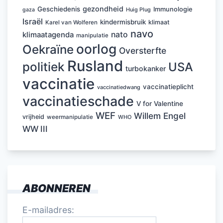
gezondheid
Geschiedenis
Immunologie
Huig Plug
gaza
Israël
kindermisbruik
klimaat
Karel van Wolferen
navo
nato
klimaatagenda
manipulatie
oorlog
Oekraïne
Oversterfte
Rusland
politiek
USA
turbokanker
vaccinatie
vaccinatieplicht
vaccinatiedwang
vaccinatieschade
V for Valentine
WEF
Willem Engel
vrijheid
weermanipulatie
WHO
WW III
ABONNEREN
E-mailadres: