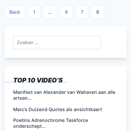
Berichten
Back
1
…
6
7
8
paginering
Zoeken
naar:
TOP 10 VIDEO’S
Manifest van Alexander van Walraven aan alle
artsen…
Marc’s Duizend Quotes als ansichtkaart
Poetins Adrenochrome Taskforce
onderschept…