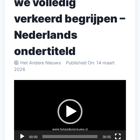
we volledig
verkeerd begrijpen –
Nederlands
ondertiteld
Het Andere Nieuws
Published On:
14 maart
2026
Videospeler
00:00
30:55