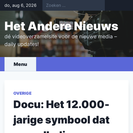
Skip
do, aug 6, 2026
to
content
Het Andere Nieuws
dé videoverzamelsite voor de nieuwe media –
daily updates!
Menu
OVERIGE
Docu: Het 12.000-
jarige symbool dat