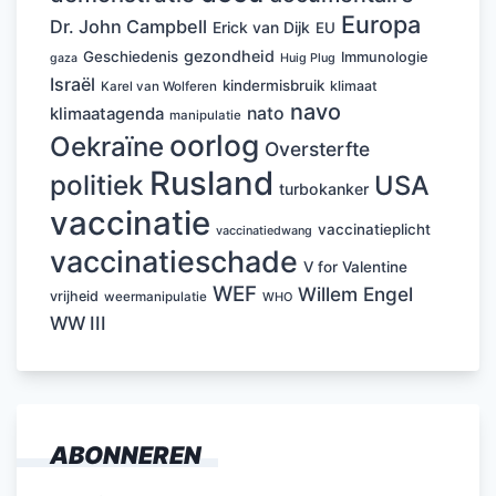
Europa
Dr. John Campbell
Erick van Dijk
EU
gezondheid
Geschiedenis
Immunologie
Huig Plug
gaza
Israël
kindermisbruik
klimaat
Karel van Wolferen
navo
nato
klimaatagenda
manipulatie
oorlog
Oekraïne
Oversterfte
Rusland
politiek
USA
turbokanker
vaccinatie
vaccinatieplicht
vaccinatiedwang
vaccinatieschade
V for Valentine
WEF
Willem Engel
vrijheid
weermanipulatie
WHO
WW III
ABONNEREN