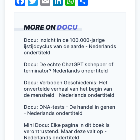
F
T
E
Li
W
D
a
w
m
n
h
el
c
itt
ai
k
at
e
MORE ON
DOCU
e
er
l
e
s
n
b
dI
A
Docu: Inzicht in de 100.000-jarige
ijstijdcyclus van de aarde - Nederlands
o
n
p
ondertiteld
o
p
Docu: De echte ChatGPT schepper of
k
terminator? Nederlands ondertiteld
Docu: Verboden Geschiedenis: Het
onvertelde verhaal van het begin van
de mensheid - Nederlands ondertiteld
Docu: DNA-tests - De handel in genen
- Nederlands ondertiteld
Mini Docu: Elke pagina in dit boek is
verontrustend. Maar deze valt op -
Nederlands ondertiteld