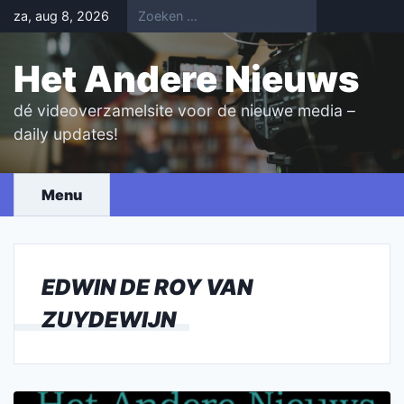
Skip
za, aug 8, 2026
to
content
Het Andere Nieuws
dé videoverzamelsite voor de nieuwe media –
daily updates!
Menu
EDWIN DE ROY VAN
ZUYDEWIJN