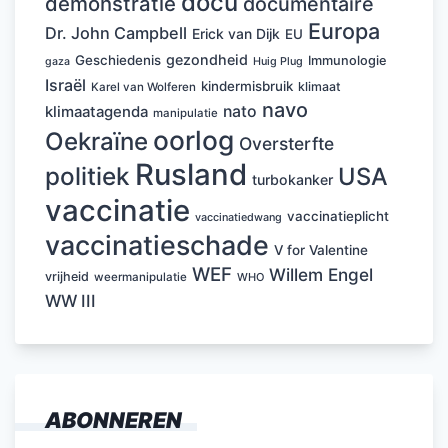
docu
demonstratie
documentaire
Europa
Dr. John Campbell
Erick van Dijk
EU
gezondheid
Geschiedenis
Immunologie
Huig Plug
gaza
Israël
kindermisbruik
klimaat
Karel van Wolferen
navo
nato
klimaatagenda
manipulatie
oorlog
Oekraïne
Oversterfte
Rusland
politiek
USA
turbokanker
vaccinatie
vaccinatieplicht
vaccinatiedwang
vaccinatieschade
V for Valentine
WEF
Willem Engel
vrijheid
weermanipulatie
WHO
WW III
ABONNEREN