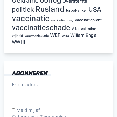
Oekraïne
Oversterfte
Rusland
politiek
USA
turbokanker
vaccinatie
vaccinatieplicht
vaccinatiedwang
vaccinatieschade
V for Valentine
WEF
Willem Engel
vrijheid
weermanipulatie
WHO
WW III
ABONNEREN
E-mailadres:
Meld mij af
Categories / Taxonomies