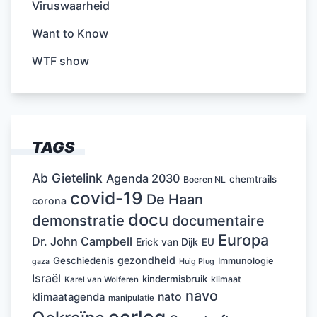
Viruswaarheid
Want to Know
WTF show
TAGS
Ab Gietelink
Agenda 2030
chemtrails
Boeren NL
covid-19
De Haan
corona
docu
demonstratie
documentaire
Europa
Dr. John Campbell
Erick van Dijk
EU
gezondheid
Geschiedenis
Immunologie
Huig Plug
gaza
Israël
kindermisbruik
klimaat
Karel van Wolferen
navo
nato
klimaatagenda
manipulatie
oorlog