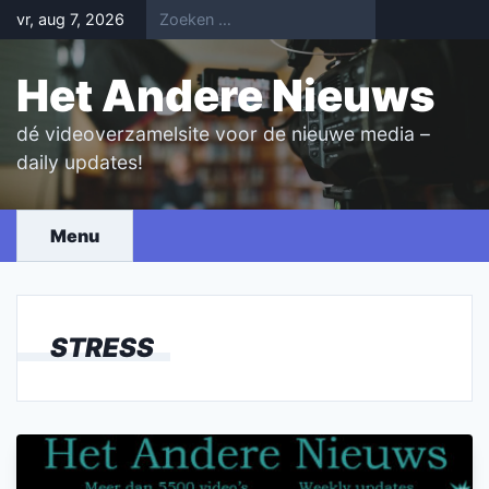
Skip
vr, aug 7, 2026
to
content
Het Andere Nieuws
dé videoverzamelsite voor de nieuwe media –
daily updates!
Menu
STRESS