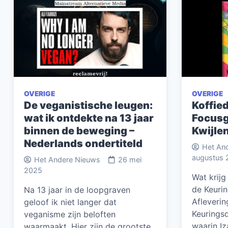
OVERIGE
OVERIGE
De veganistische leugen:
Koffied
wat ik ontdekte na 13 jaar
Focusg
binnen de beweging –
Kwijlen
Nederlands ondertiteld
Het An
augustus 
Het Andere Nieuws
26 mei
2025
Wat krijg
de Keuri
Na 13 jaar in de loopgraven
Afleveri
geloof ik niet langer dat
Keurings
veganisme zijn beloften
waarin I
waarmaakt. Hier zijn de grootste