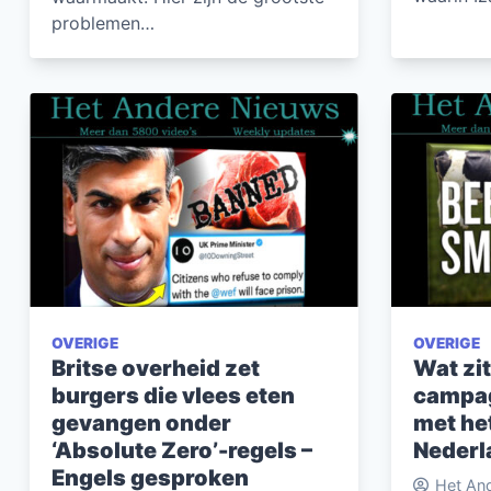
problemen…
OVERIGE
OVERIGE
Britse overheid zet
Wat zit
burgers die vlees eten
campag
gevangen onder
met het
‘Absolute Zero’-regels –
Nederl
Engels gesproken
Het An