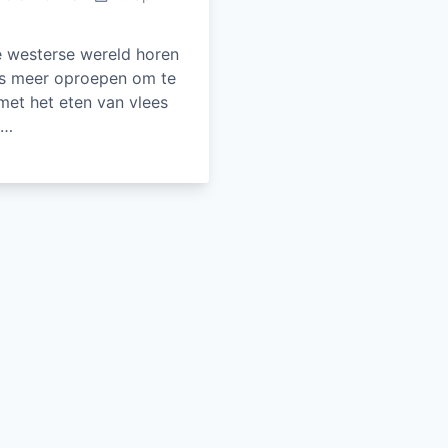
e westerse wereld horen
s meer oproepen om te
met het eten van vlees
l…