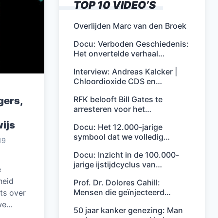
TOP 10 VIDEO’S
Overlijden Marc van den Broek
Docu: Verboden Geschiedenis:
Het onvertelde verhaal…
Interview: Andreas Kalcker |
Chloordioxide CDS en…
RFK belooft Bill Gates te
gers,
arresteren voor het…
ijs
Docu: Het 12.000-jarige
symbool dat we volledig…
19
Docu: Inzicht in de 100.000-
jarige ijstijdcyclus van…
e
heid
Prof. Dr. Dolores Cahill:
Mensen die geïnjecteerd…
uts over
 we…
50 jaar kanker genezing: Man