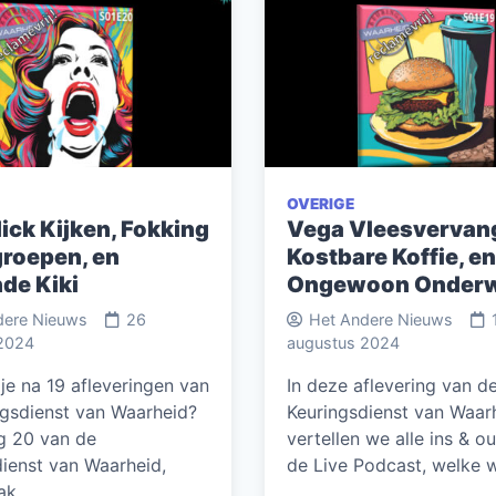
OVERIGE
ick Kijken, Fokking
Vega Vleesvervan
roepen, en
Kostbare Koffie, en
de Kiki
Ongewoon Onderw
dere Nieuws
26
Het Andere Nieuws
2024
augustus 2024
 je na 19 afleveringen van
In deze aflevering van d
ngsdienst van Waarheid?
Keuringsdienst van Waar
ng 20 van de
vertellen we alle ins & o
dienst van Waarheid,
de Live Podcast, welke
zak…