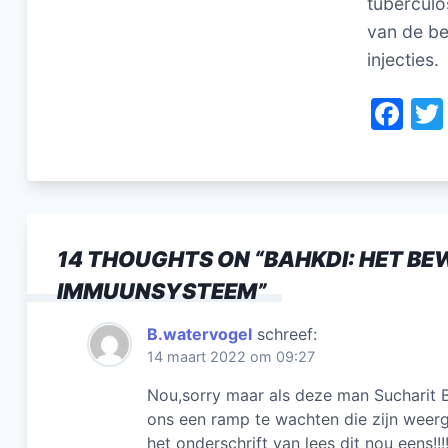
tuberculo
van de b
injecties.
F
a
c
e
b
14 THOUGHTS ON “
BAHKDI: HET BEW
o
IMMUUNSYSTEEM
”
o
k
B.watervogel
schreef:
14 maart 2022 om 09:27
Nou,sorry maar als deze man Sucharit B
ons een ramp te wachten die zijn weerga
het onderschrift van lees dit nou eens!!!!