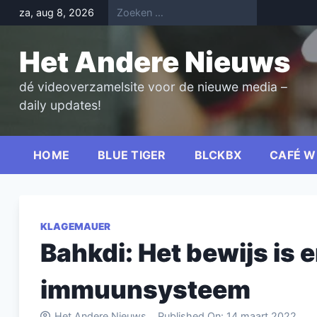
Skip
za, aug 8, 2026
to
content
Het Andere Nieuws
dé videoverzamelsite voor de nieuwe media –
daily updates!
HOME
BLUE TIGER
BLCKBX
CAFÉ W
KLAGEMAUER
Bahkdi: Het bewijs is er
immuunsysteem
Het Andere Nieuws
Published On:
14 maart 2022