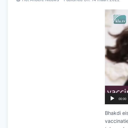
Videospel
00:00
Bhakdi ei
vaccinati