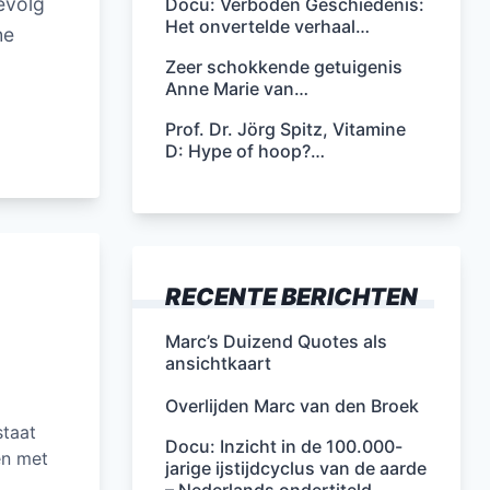
evolg
Docu: Verboden Geschiedenis:
Het onvertelde verhaal…
he
Zeer schokkende getuigenis
Anne Marie van…
Prof. Dr. Jörg Spitz, Vitamine
D: Hype of hoop?…
RECENTE BERICHTEN
Marc’s Duizend Quotes als
ansichtkaart
Overlijden Marc van den Broek
staat
Docu: Inzicht in de 100.000-
en met
jarige ijstijdcyclus van de aarde