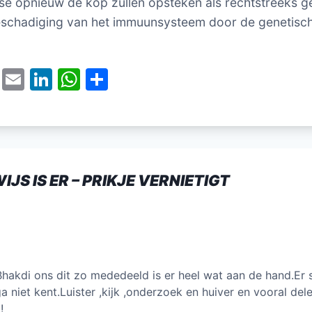
se opnieuw de kop zullen opsteken als rechtstreeks g
eschadiging van het immuunsysteem door de genetisc
T
E
Li
W
D
w
m
n
h
el
itt
ai
k
at
e
er
l
e
s
n
dI
A
IJS IS ER – PRIKJE VERNIETIGT
n
p
p
hakdi ons dit zo mededeeld is er heel wat aan de hand.Er 
 niet kent.Luister ,kijk ,onderzoek en huiver en vooral del
!