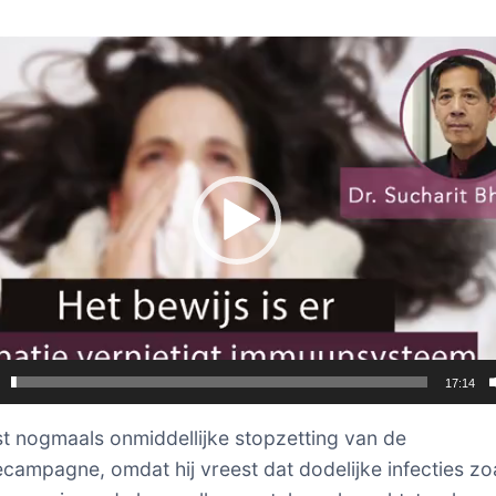
er
17:14
st nogmaals onmiddellijke stopzetting van de
ecampagne, omdat hij vreest dat dodelijke infecties zo