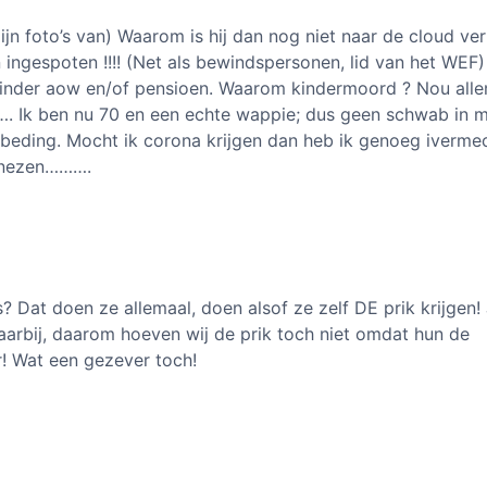
jn foto’s van) Waarom is hij dan nog niet naar de cloud ve
 ingespoten !!!! (Net als bewindspersonen, lid van het WEF)
nder aow en/of pensioen. Waarom kindermoord ? Nou alle
. Ik ben nu 70 en een echte wappie; dus geen schwab in m
 beding. Mocht ik corona krijgen dan heb ik genoeg iverme
genezen……….
s? Dat doen ze allemaal, doen alsof ze zelf DE prik krijgen! 
 Daarbij, daarom hoeven wij de prik toch niet omdat hun de
r! Wat een gezever toch!