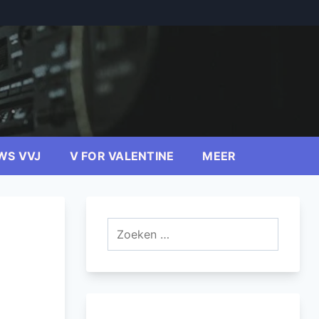
WS VVJ
V FOR VALENTINE
MEER
Zoeken
naar: