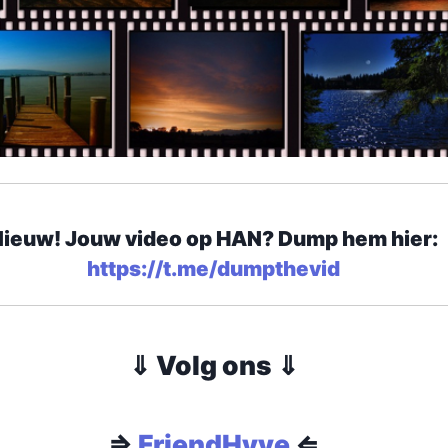
Nieuw! Jouw video op HAN? Dump hem hier:
https://t.me/dumpthevid
⇓ Volg ons ⇓
⇒
FriendHyve
⇐