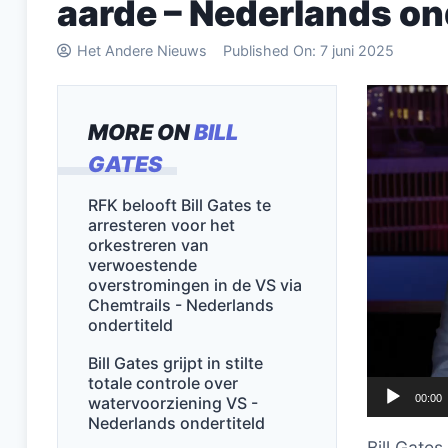
aarde – Nederlands on
Het Andere Nieuws
Published On:
7 juni 2025
Videospel
MORE ON
BILL
GATES
RFK belooft Bill Gates te
arresteren voor het
orkestreren van
verwoestende
overstromingen in de VS via
Chemtrails - Nederlands
ondertiteld
Bill Gates grijpt in stilte
totale controle over
00:00
watervoorziening VS -
Nederlands ondertiteld
Bill Gate