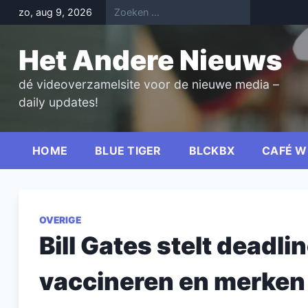
Skip
zo, aug 9, 2026
to
content
Het Andere Nieuws
dé videoverzamelsite voor de nieuwe media –
daily updates!
HOME
BLUE TIGER
BLCKBX
CAFÉ W
OVERIGE
Bill Gates stelt deadli
vaccineren en merken 