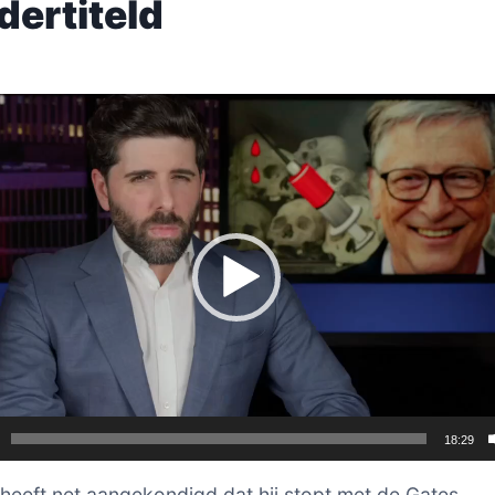
dertiteld
er
18:29
s heeft net aangekondigd dat hij stopt met de Gates