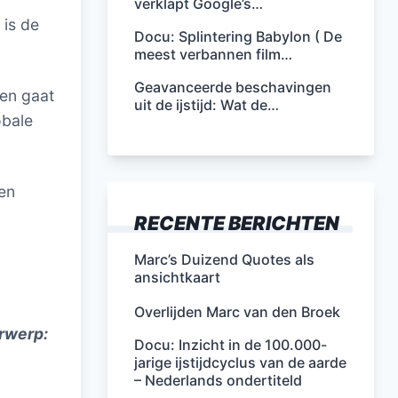
verklapt Google’s…
 is de
Docu: Splintering Babylon ( De
meest verbannen film…
Geavanceerde beschavingen
en gaat
uit de ijstijd: Wat de…
obale
Ten
RECENTE BERICHTEN
Marc’s Duizend Quotes als
ansichtkaart
Overlijden Marc van den Broek
erwerp:
Docu: Inzicht in de 100.000-
jarige ijstijdcyclus van de aarde
– Nederlands ondertiteld