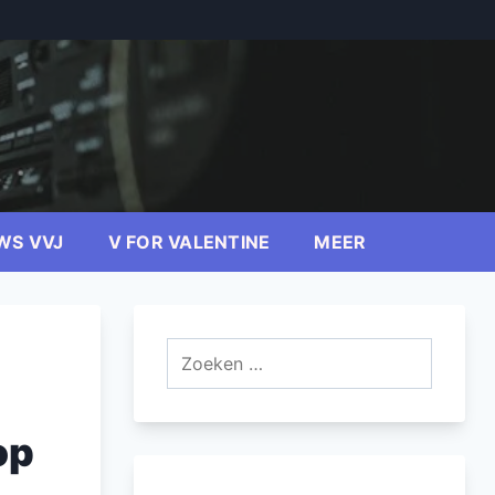
WS VVJ
V FOR VALENTINE
MEER
Zoeken
naar:
op