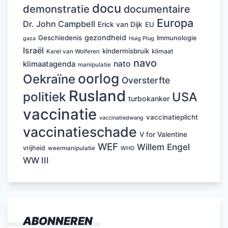
docu
demonstratie
documentaire
Europa
Dr. John Campbell
Erick van Dijk
EU
gezondheid
Geschiedenis
Immunologie
Huig Plug
gaza
Israël
kindermisbruik
klimaat
Karel van Wolferen
navo
nato
klimaatagenda
manipulatie
oorlog
Oekraïne
Oversterfte
Rusland
politiek
USA
turbokanker
vaccinatie
vaccinatieplicht
vaccinatiedwang
vaccinatieschade
V for Valentine
WEF
Willem Engel
vrijheid
weermanipulatie
WHO
WW III
ABONNEREN