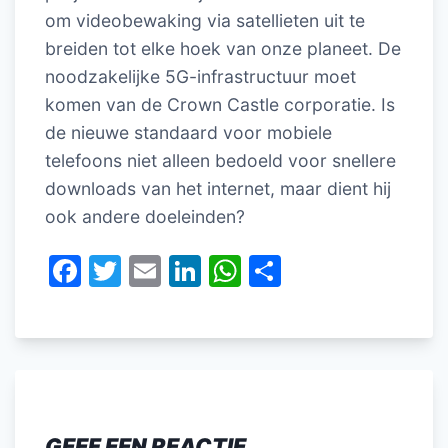
om videobewaking via satellieten uit te
breiden tot elke hoek van onze planeet. De
noodzakelijke 5G-infrastructuur moet
komen van de Crown Castle corporatie. Is
de nieuwe standaard voor mobiele
telefoons niet alleen bedoeld voor snellere
downloads van het internet, maar dient hij
ook andere doeleinden?
F
T
E
Li
W
D
a
w
m
n
h
el
c
itt
ai
k
at
e
e
er
l
e
s
n
b
dI
A
o
n
p
GEEF EEN REACTIE