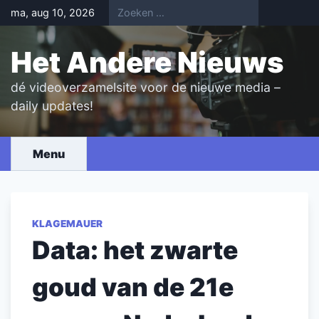
Skip
ma, aug 10, 2026
to
content
Het Andere Nieuws
dé videoverzamelsite voor de nieuwe media –
daily updates!
Menu
KLAGEMAUER
Data: het zwarte
goud van de 21e