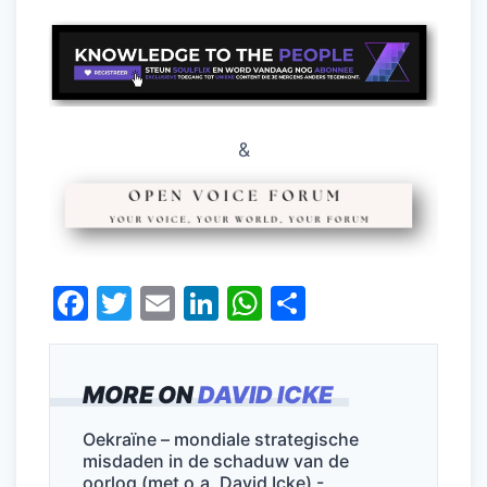
&
F
T
E
Li
W
D
a
w
m
n
h
el
c
itt
ai
k
at
e
MORE ON
DAVID ICKE
e
er
l
e
s
n
b
dI
A
Oekraïne – mondiale strategische
misdaden in de schaduw van de
o
n
p
oorlog (met o.a. David Icke) -