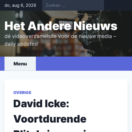
Skip
do, aug 6, 2026
to
content
Het Andere Nieuws
dé videoverzamelsite voor de nieuwe media –
daily updates!
Menu
OVERIGE
David Icke:
Voortdurende