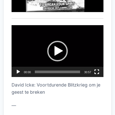
Videospeler
00:00
30:57
David Icke: Voortdurende Blitzkrieg om je
geest te breken
—