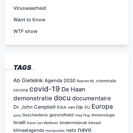
Viruswaarheid
Want to Know
WTF show
TAGS
Ab Gietelink
Agenda 2030
chemtrails
Boeren NL
covid-19
De Haan
corona
docu
demonstratie
documentaire
Europa
Dr. John Campbell
Erick van Dijk
EU
gezondheid
Geschiedenis
Immunologie
Huig Plug
gaza
Israël
kindermisbruik
klimaat
Karel van Wolferen
navo
nato
klimaatagenda
manipulatie