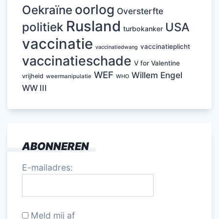
oorlog
Oekraïne
Oversterfte
Rusland
politiek
USA
turbokanker
vaccinatie
vaccinatieplicht
vaccinatiedwang
vaccinatieschade
V for Valentine
WEF
Willem Engel
vrijheid
weermanipulatie
WHO
WW III
ABONNEREN
E-mailadres:
Meld mij af