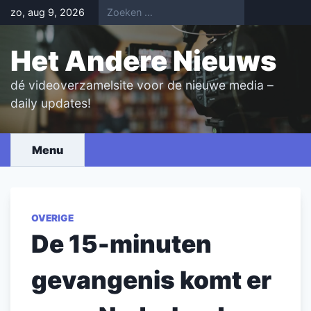
Skip
zo, aug 9, 2026
to
content
Het Andere Nieuws
dé videoverzamelsite voor de nieuwe media –
daily updates!
Menu
OVERIGE
De 15-minuten
gevangenis komt er