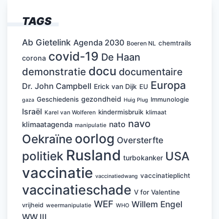
TAGS
Ab Gietelink
Agenda 2030
chemtrails
Boeren NL
covid-19
De Haan
corona
docu
demonstratie
documentaire
Europa
Dr. John Campbell
Erick van Dijk
EU
gezondheid
Geschiedenis
Immunologie
Huig Plug
gaza
Israël
kindermisbruik
klimaat
Karel van Wolferen
navo
nato
klimaatagenda
manipulatie
oorlog
Oekraïne
Oversterfte
Rusland
politiek
USA
turbokanker
vaccinatie
vaccinatieplicht
vaccinatiedwang
vaccinatieschade
V for Valentine
WEF
Willem Engel
vrijheid
weermanipulatie
WHO
WW III