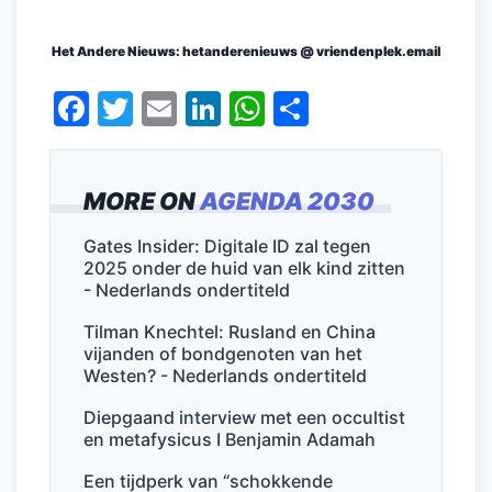
Het Andere Nieuws: hetanderenieuws @ vriendenplek.email
F
T
E
Li
W
D
a
w
m
n
h
el
c
itt
ai
k
at
e
MORE ON
AGENDA 2030
e
er
l
e
s
n
b
dI
A
Gates Insider: Digitale ID zal tegen
2025 onder de huid van elk kind zitten
o
n
p
- Nederlands ondertiteld
o
p
Tilman Knechtel: Rusland en China
k
vijanden of bondgenoten van het
Westen? - Nederlands ondertiteld
Diepgaand interview met een occultist
en metafysicus I Benjamin Adamah
Een tijdperk van “schokkende