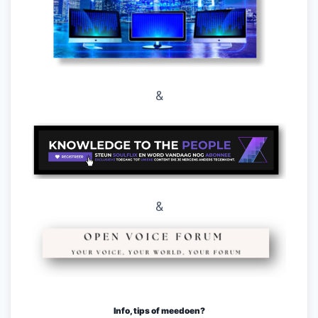
&
&
Info, tips of meedoen?