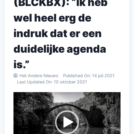
(BLCKBX): ”Ik heb
wel heel erg de
indruk dat er een
duidelijke agenda
is.”
Het Andere Nieuws
Published On:
14 juli 2021
Last Updated On:
10 oktober 2021
Videospeler