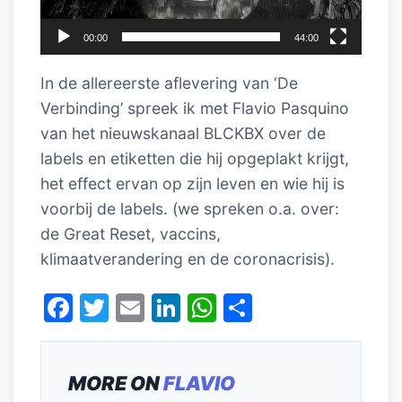
00:00
44:00
In de allereerste aflevering van ‘De
Verbinding’ spreek ik met Flavio Pasquino
van het nieuwskanaal BLCKBX over de
labels en etiketten die hij opgeplakt krijgt,
het effect ervan op zijn leven en wie hij is
voorbij de labels. (we spreken o.a. over:
de Great Reset, vaccins,
klimaatverandering en de coronacrisis).
F
T
E
Li
W
D
a
w
m
n
h
el
c
itt
ai
k
at
e
MORE ON
FLAVIO
e
er
l
e
s
n