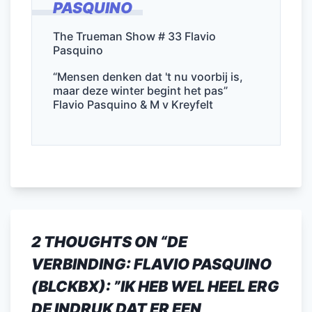
PASQUINO
b
dI
A
o
n
p
The Trueman Show # 33 Flavio
Pasquino
o
p
k
“Mensen denken dat 't nu voorbij is,
maar deze winter begint het pas”
Flavio Pasquino & M v Kreyfelt
2 THOUGHTS ON “
DE
VERBINDING: FLAVIO PASQUINO
(BLCKBX): ”IK HEB WEL HEEL ERG
DE INDRUK DAT ER EEN