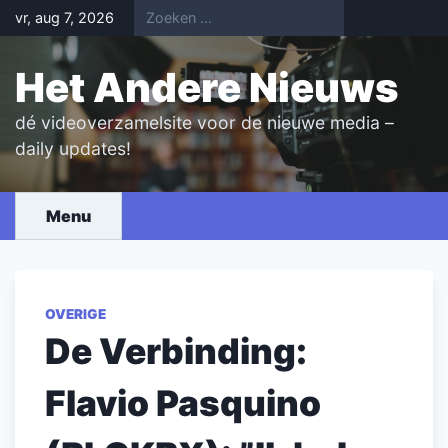
Skip
vr, aug 7, 2026
to
content
Het Andere Nieuws
dé videoverzamelsite voor de nieuwe media –
daily updates!
Menu
OVERIGE
De Verbinding:
Flavio Pasquino