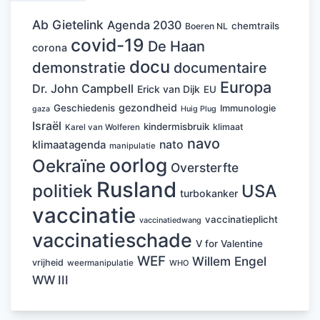
Ab Gietelink
Agenda 2030
chemtrails
Boeren NL
covid-19
De Haan
corona
docu
demonstratie
documentaire
Europa
Dr. John Campbell
Erick van Dijk
EU
gezondheid
Geschiedenis
Immunologie
Huig Plug
gaza
Israël
kindermisbruik
klimaat
Karel van Wolferen
navo
nato
klimaatagenda
manipulatie
oorlog
Oekraïne
Oversterfte
Rusland
politiek
USA
turbokanker
vaccinatie
vaccinatieplicht
vaccinatiedwang
vaccinatieschade
V for Valentine
WEF
Willem Engel
vrijheid
weermanipulatie
WHO
WW III