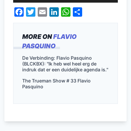
F
T
E
Li
W
D
a
w
m
n
h
el
c
itt
ai
k
at
e
MORE ON
FLAVIO
e
er
l
e
s
n
PASQUINO
b
dI
A
o
n
p
De Verbinding: Flavio Pasquino
(BLCKBX): ''Ik heb wel heel erg de
o
p
indruk dat er een duidelijke agenda is.''
k
The Trueman Show # 33 Flavio
Pasquino