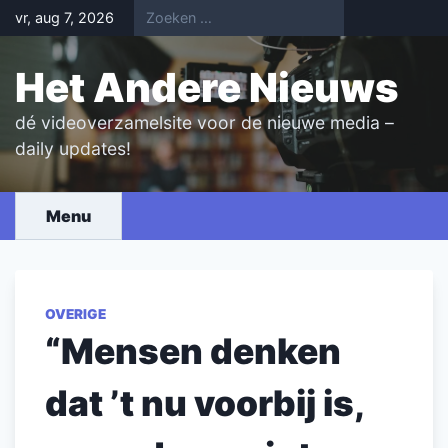
Skip
vr, aug 7, 2026
to
content
Het Andere Nieuws
dé videoverzamelsite voor de nieuwe media –
daily updates!
Menu
OVERIGE
“Mensen denken
dat ’t nu voorbij is,