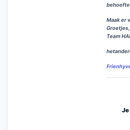
behoefte
Maak er 
Groetjes,
Team HA
hetander
Frienhyv
Je