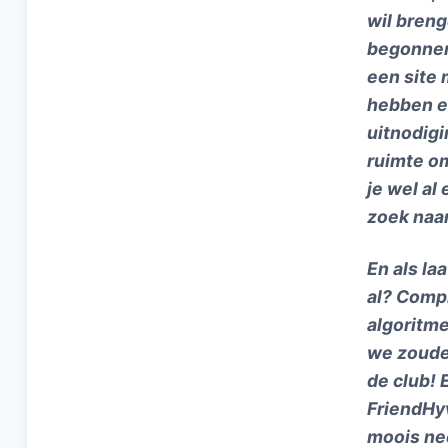
wil breng
begonnen 
een site 
hebben e
uitnodigi
ruimte om
je wel al
zoek naa
En als la
al? Compl
algoritme
we zouden
de club! 
FriendHyv
moois nee