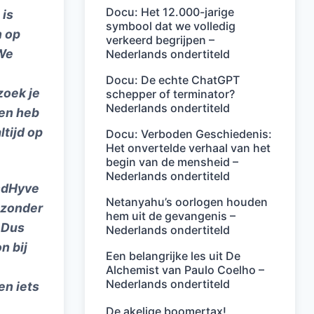
Docu: Het 12.000-jarige
 is
symbool dat we volledig
n op
verkeerd begrijpen –
 We
Nederlands ondertiteld
Docu: De echte ChatGPT
zoek je
schepper of terminator?
Nederlands ondertiteld
ien heb
ltijd op
Docu: Verboden Geschiedenis:
Het onvertelde verhaal van het
begin van de mensheid –
Nederlands ondertiteld
endHyve
Netanyahu’s oorlogen houden
 zonder
hem uit de gevangenis –
. Dus
Nederlands ondertiteld
n bij
Een belangrijke les uit De
Alchemist van Paulo Coelho –
Nederlands ondertiteld
en iets
De akelige boomertax!