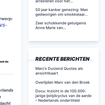
arresteren voor het…
50 jaar kanker genezing: Man
gedwongen om smokkelaar…
erwerp:
Zeer schokkende getuigenis
-VS-
Anne Marie van…
RECENTE BERICHTEN
 met de
Marc’s Duizend Quotes als
ansichtkaart
Overlijden Marc van den Broek
erlands
Docu: Inzicht in de 100.000-
jarige ijstijdcyclus van de aarde
e
– Nederlands ondertiteld
dacht