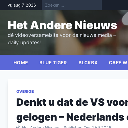
Skip
vr, aug 7, 2026
to
content
Het Andere Nieuws
dé videoverzamelsite voor de nieuwe media –
daily updates!
HOME
BLUE TIGER
BLCKBX
CAFÉ W
OVERIGE
Denkt u dat de VS voor 
gelogen – Nederlands 
Het Andere Nieuws
Published On:
2 juli 2025