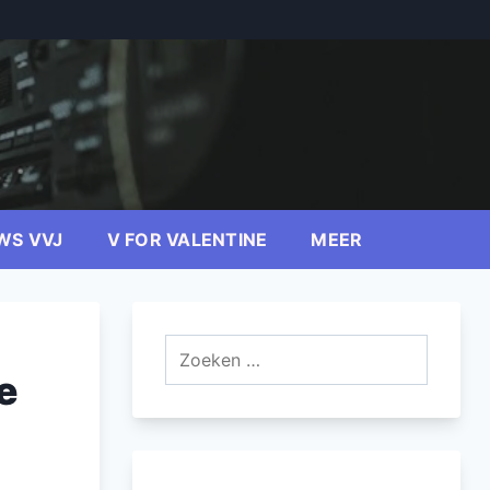
WS VVJ
V FOR VALENTINE
MEER
Zoeken
naar:
e