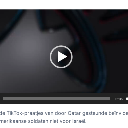
er
16:45
e TikTok-praatjes van door Qatar gesteunde beïnvloe
merikaanse soldaten niet voor Israël.