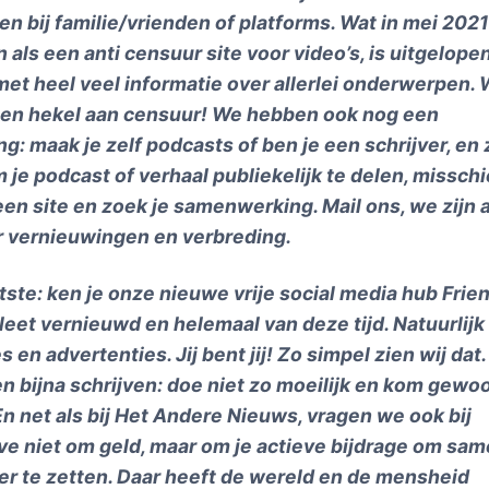
en bij familie/vrienden of platforms. Wat in mei 2021
als een anti censuur site voor video’s, is uitgelope
met heel veel informatie over allerlei onderwerpen.
en hekel aan censuur! We hebben ook nog een
ng: maak je zelf podcasts of ben je een schrijver, en 
 je podcast of verhaal publiekelijk te delen, missch
 een site en zoek je samenwerking. Mail ons, we zijn a
r vernieuwingen en verbreding.
atste: ken je onze nieuwe vrije social media hub Fri
eet vernieuwd en helemaal van deze tijd. Natuurlijk
s en advertenties. Jij bent jij! Zo simpel zien wij dat
 bijna schrijven: doe niet zo moeilijk en kom gewoo
En net als bij Het Andere Nieuws, vragen we ook bij
e niet om geld, maar om je actieve bijdrage om sam
r te zetten. Daar heeft de wereld en de mensheid