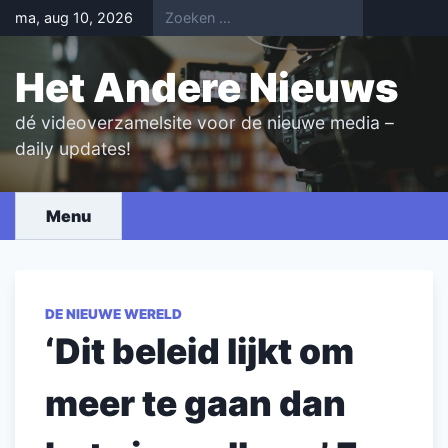
Skip
ma, aug 10, 2026
to
content
Het Andere Nieuws
dé videoverzamelsite voor de nieuwe media –
daily updates!
Menu
DE NIEUWE WERELD
‘Dit beleid lijkt om
meer te gaan dan