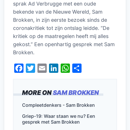
sprak Ad Verbrugge met een oude
bekende van de Nieuwe Wereld, Sam
Brokken, in zijn eerste bezoek sinds de
coronakritiek tot zijn ontslag leidde. “De
kritiek op de maatregelen heeft mij alles
gekost.” Een openhartig gesprek met Sam
Brokken.
F
T
E
Li
W
D
a
w
m
n
h
el
c
itt
ai
k
at
e
MORE ON
SAM BROKKEN
e
er
l
e
s
n
b
dI
A
Compleetdenkers - Sam Brokken
o
n
p
Griep-19: Waar staan we nu? Een
o
p
gesprek met Sam Brokken