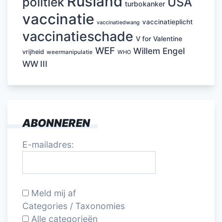
Rusland
politiek
USA
turbokanker
vaccinatie
vaccinatieplicht
vaccinatiedwang
vaccinatieschade
V for Valentine
WEF
Willem Engel
vrijheid
weermanipulatie
WHO
WW III
ABONNEREN
E-mailadres:
Meld mij af
Categories / Taxonomies
Alle categorieën