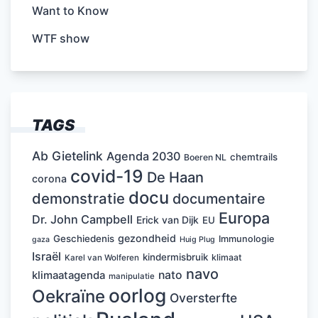
Want to Know
WTF show
TAGS
Ab Gietelink
Agenda 2030
chemtrails
Boeren NL
covid-19
De Haan
corona
docu
demonstratie
documentaire
Europa
Dr. John Campbell
Erick van Dijk
EU
gezondheid
Geschiedenis
Immunologie
Huig Plug
gaza
Israël
kindermisbruik
klimaat
Karel van Wolferen
navo
nato
klimaatagenda
manipulatie
oorlog
Oekraïne
Oversterfte