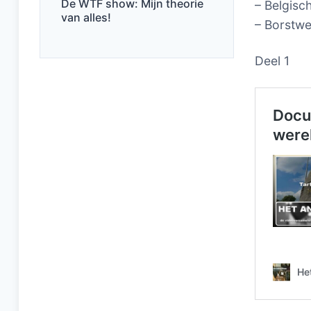
De WTF show: Mijn theorie
– Belgisc
van alles!
– Borstwe
Deel 1