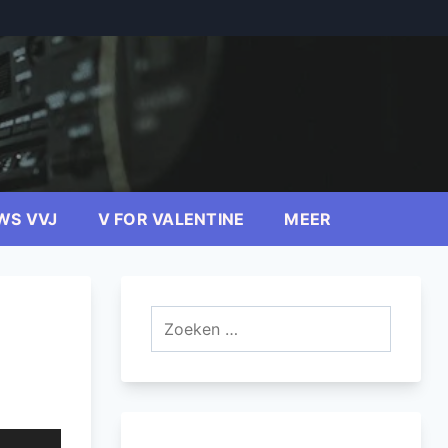
WS VVJ
V FOR VALENTINE
MEER
Zoeken
naar: