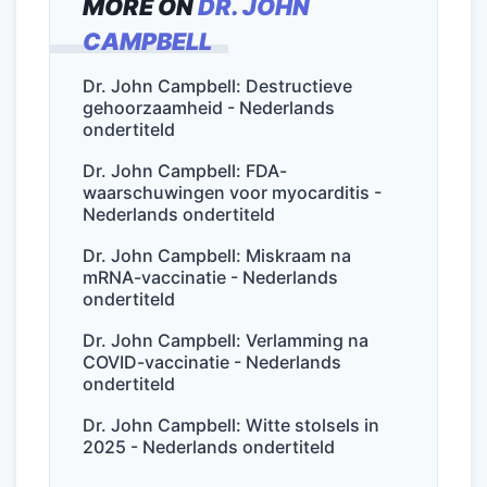
MORE ON
DR. JOHN
e
er
l
e
s
n
CAMPBELL
b
dI
A
o
n
p
Dr. John Campbell: Destructieve
gehoorzaamheid - Nederlands
o
p
ondertiteld
k
Dr. John Campbell: FDA-
waarschuwingen voor myocarditis -
Nederlands ondertiteld
Dr. John Campbell: Miskraam na
mRNA-vaccinatie - Nederlands
ondertiteld
Dr. John Campbell: Verlamming na
COVID-vaccinatie - Nederlands
ondertiteld
Dr. John Campbell: Witte stolsels in
2025 - Nederlands ondertiteld