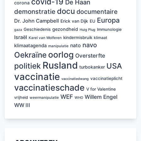
covid-19
De Haan
corona
docu
demonstratie
documentaire
Europa
Dr. John Campbell
Erick van Dijk
EU
gezondheid
Geschiedenis
Immunologie
Huig Plug
gaza
Israël
kindermisbruik
klimaat
Karel van Wolferen
navo
nato
klimaatagenda
manipulatie
oorlog
Oekraïne
Oversterfte
Rusland
politiek
USA
turbokanker
vaccinatie
vaccinatieplicht
vaccinatiedwang
vaccinatieschade
V for Valentine
WEF
Willem Engel
vrijheid
weermanipulatie
WHO
WW III