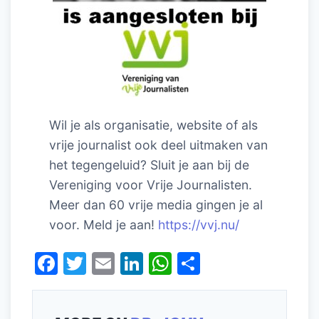
Wil je als organisatie, website of als
vrije journalist ook deel uitmaken van
het tegengeluid? Sluit je aan bij de
Vereniging voor Vrije Journalisten.
Meer dan 60 vrije media gingen je al
voor. Meld je aan!
https://vvj.nu/
F
T
E
Li
W
D
a
w
m
n
h
el
c
itt
ai
k
at
e