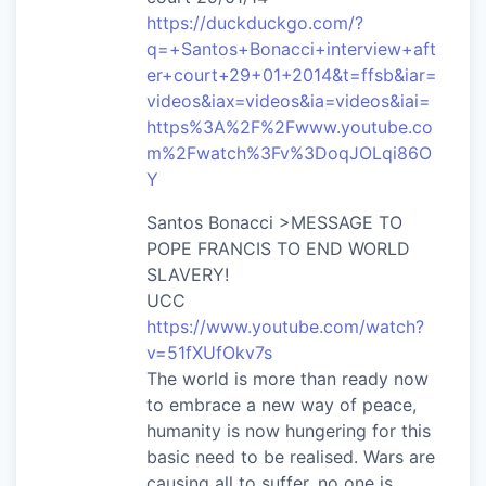
https://duckduckgo.com/?
q=+Santos+Bonacci+interview+aft
er+court+29+01+2014&t=ffsb&iar=
videos&iax=videos&ia=videos&iai=
https%3A%2F%2Fwww.youtube.co
m%2Fwatch%3Fv%3DoqJOLqi86O
Y
Santos Bonacci >MESSAGE TO
POPE FRANCIS TO END WORLD
SLAVERY!
UCC
https://www.youtube.com/watch?
v=51fXUfOkv7s
The world is more than ready now
to embrace a new way of peace,
humanity is now hungering for this
basic need to be realised. Wars are
causing all to suffer, no one is