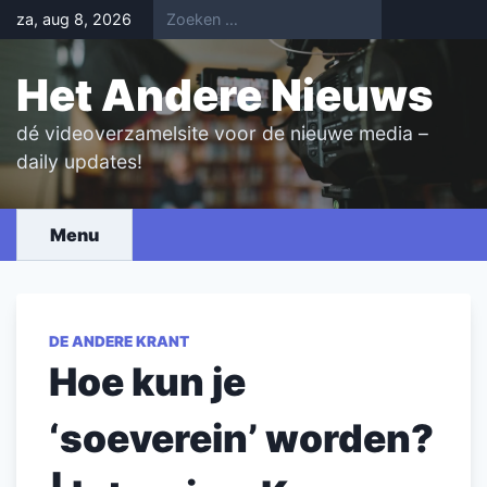
Skip
za, aug 8, 2026
to
content
Het Andere Nieuws
dé videoverzamelsite voor de nieuwe media –
daily updates!
Menu
DE ANDERE KRANT
Hoe kun je
‘soeverein’ worden?