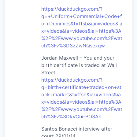
https://duckduckgo.com/?
q=+Uniform+Commercial+Code+f
or+Dummies&t=ffsb&iar=videos&ia
x=videos&ia=videos&iai=https%3A
%2F%2Fwww.youtube.com%2Fwat
ch%3Fv%3D3zZwNQsexqw
Jordan Maxwell – You and your
birth certificate is traded at Wall
Street
https://duckduckgo.com/?
q=birth+certificate+traded+on+st
ock+market&t=ffsb&iar=videos&ia
x=videos&ia=videos&iai=https%3A
%2F%2Fwww.youtube.com%2Fwat
ch%3Fv%3DkVCui-BO3Ak
Santos Bonacci interview after
court 29/01/14