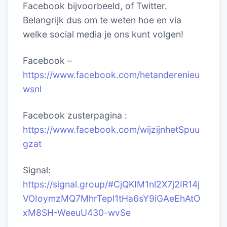
Facebook bijvoorbeeld, of Twitter.
Belangrijk dus om te weten hoe en via
welke social media je ons kunt volgen!
Facebook –
https://www.facebook.com/hetanderenieu
wsnl
Facebook zusterpagina :
https://www.facebook.com/wijzijnhetSpuu
gzat
Signal:
https://signal.group/#CjQKIM1nl2X7j2IR14j
VOIoymzMQ7MhrTepl1tHa6sY9iGAeEhAtO
xM8SH-WeeuU430-wvSe