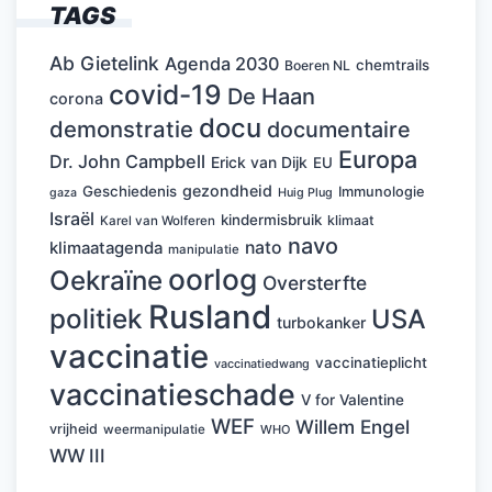
TAGS
Ab Gietelink
Agenda 2030
chemtrails
Boeren NL
covid-19
De Haan
corona
docu
demonstratie
documentaire
Europa
Dr. John Campbell
Erick van Dijk
EU
gezondheid
Geschiedenis
Immunologie
Huig Plug
gaza
Israël
kindermisbruik
klimaat
Karel van Wolferen
navo
nato
klimaatagenda
manipulatie
oorlog
Oekraïne
Oversterfte
Rusland
politiek
USA
turbokanker
vaccinatie
vaccinatieplicht
vaccinatiedwang
vaccinatieschade
V for Valentine
WEF
Willem Engel
vrijheid
weermanipulatie
WHO
WW III