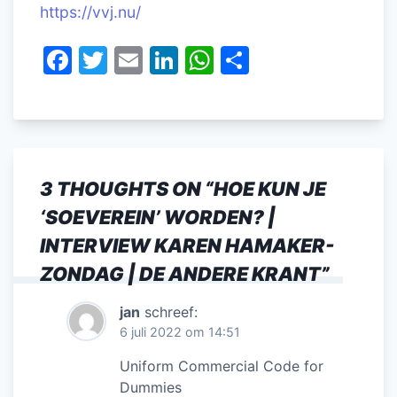
https://vvj.nu/
F
T
E
Li
W
D
a
w
m
n
h
el
c
itt
ai
k
at
e
e
er
l
e
s
n
b
dI
A
3 THOUGHTS ON “
HOE KUN JE
o
n
p
‘SOEVEREIN’ WORDEN? |
o
p
INTERVIEW KAREN HAMAKER-
k
ZONDAG | DE ANDERE KRANT
”
jan
schreef:
6 juli 2022 om 14:51
Uniform Commercial Code for
Dummies