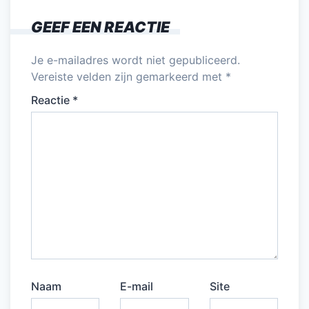
o
n
p
GEEF EEN REACTIE
o
p
k
Je e-mailadres wordt niet gepubliceerd.
Vereiste velden zijn gemarkeerd met
*
Reactie
*
Naam
E-mail
Site