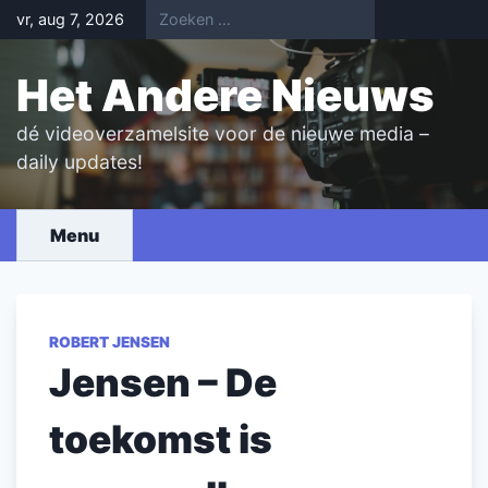
Skip
vr, aug 7, 2026
to
content
Het Andere Nieuws
dé videoverzamelsite voor de nieuwe media –
daily updates!
Menu
ROBERT JENSEN
Jensen – De
toekomst is