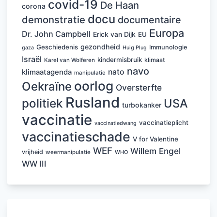
covid-19
De Haan
corona
docu
demonstratie
documentaire
Europa
Dr. John Campbell
Erick van Dijk
EU
gezondheid
Geschiedenis
Immunologie
Huig Plug
gaza
Israël
kindermisbruik
klimaat
Karel van Wolferen
navo
nato
klimaatagenda
manipulatie
oorlog
Oekraïne
Oversterfte
Rusland
politiek
USA
turbokanker
vaccinatie
vaccinatieplicht
vaccinatiedwang
vaccinatieschade
V for Valentine
WEF
Willem Engel
vrijheid
weermanipulatie
WHO
WW III