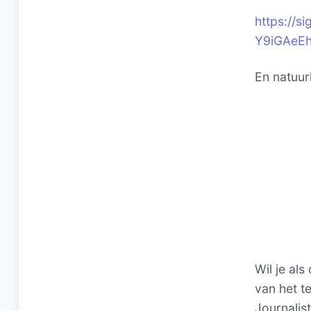
https://
Y9iGAeE
En natuurl
Wil je als
van het te
Journalis