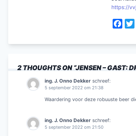
https://vv
F
a
c
e
b
2 THOUGHTS ON “
JENSEN – GAST: 
o
o
ing. J. Onno Dekker
schreef:
5 september 2022 om 21:38
k
Waardering voor deze robuuste beer di
ing. J. Onno Dekker
schreef:
5 september 2022 om 21:50