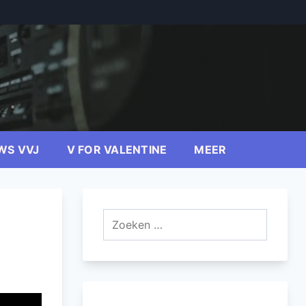
WS VVJ
V FOR VALENTINE
MEER
Zoeken
naar: