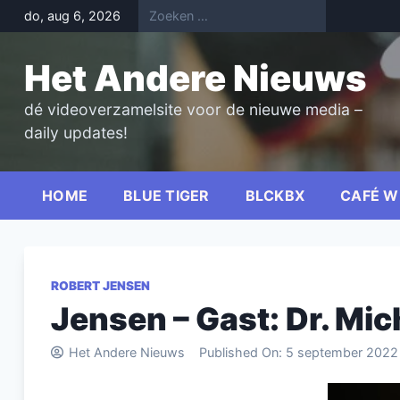
Skip
do, aug 6, 2026
to
content
Het Andere Nieuws
dé videoverzamelsite voor de nieuwe media –
daily updates!
HOME
BLUE TIGER
BLCKBX
CAFÉ W
ROBERT JENSEN
Jensen – Gast: Dr. Mi
Het Andere Nieuws
Published On:
5 september 2022
Videospel