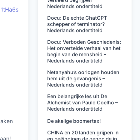
verkeerd begrijpen –
Nederlands ondertiteld
l1tHa6s
Docu: De echte ChatGPT
schepper of terminator?
Nederlands ondertiteld
Docu: Verboden Geschiedenis:
Het onvertelde verhaal van het
begin van de mensheid –
Nederlands ondertiteld
Netanyahu’s oorlogen houden
hem uit de gevangenis –
Nederlands ondertiteld
Een belangrijke les uit De
Alchemist van Paulo Coelho –
Nederlands ondertiteld
tmaken
De akelige boomertax!
CHINA en 20 landen grijpen in
 aan!
en beëindigen de genocide in