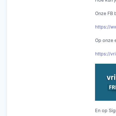
Onze FB b
https://w
Op onze e
https://v
En op Sig