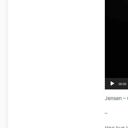
00:00
Jensen – 
–
Hoe kun j