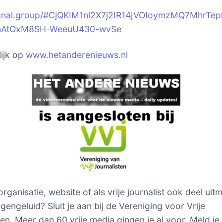
signal.group/#CjQKIM1nl2X7j2IR14jVOIoymzMQ7MhrTep
hAtOxM8SH-WeeuU430-wvSe
ijk op
www.hetanderenieuws.nl
 organisatie, website of als vrije journalist ook deel ui
gengeluid? Sluit je aan bij de Vereniging voor Vrije
ten. Meer dan 60 vrije media gingen je al voor. Meld je