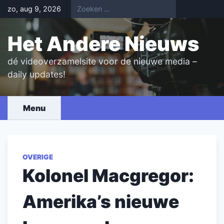
Skip
zo, aug 9, 2026
to
content
Het Andere Nieuws
dé videoverzamelsite voor de nieuwe media –
daily updates!
Menu
OVERIGE
Kolonel Macgregor:
Amerika’s nieuwe