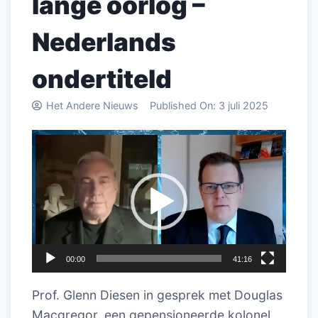
lange oorlog –
Nederlands
ondertiteld
Het Andere Nieuws
Published On:
3 juli 2025
Videospeler
00:00
41:16
Prof. Glenn Diesen in gesprek met Douglas
Macgregor, een gepensioneerde kolonel