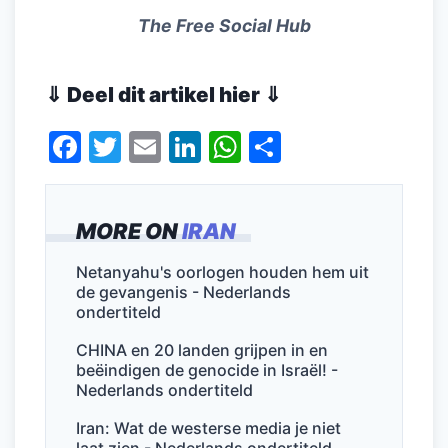
The Free Social Hub
⇓ Deel dit artikel hier ⇓
F
T
E
Li
W
D
a
w
m
n
h
el
c
itt
ai
k
at
e
MORE ON
IRAN
e
er
l
e
s
n
b
dI
A
Netanyahu's oorlogen houden hem uit
de gevangenis - Nederlands
o
n
p
ondertiteld
o
p
CHINA en 20 landen grijpen in en
k
beëindigen de genocide in Israël! -
Nederlands ondertiteld
Iran: Wat de westerse media je niet
laat zien - Nederlands ondertiteld