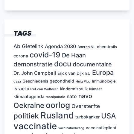
TAGS
Ab Gietelink
Agenda 2030
chemtrails
Boeren NL
covid-19
De Haan
corona
docu
demonstratie
documentaire
Europa
Dr. John Campbell
Erick van Dijk
EU
gezondheid
Geschiedenis
Immunologie
Huig Plug
gaza
Israël
kindermisbruik
klimaat
Karel van Wolferen
navo
nato
klimaatagenda
manipulatie
oorlog
Oekraïne
Oversterfte
Rusland
politiek
USA
turbokanker
vaccinatie
vaccinatieplicht
vaccinatiedwang