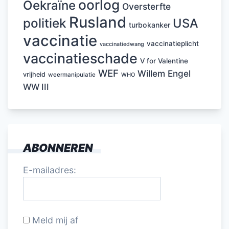
oorlog
Oekraïne
Oversterfte
Rusland
politiek
USA
turbokanker
vaccinatie
vaccinatieplicht
vaccinatiedwang
vaccinatieschade
V for Valentine
WEF
Willem Engel
vrijheid
weermanipulatie
WHO
WW III
ABONNEREN
E-mailadres:
Meld mij af