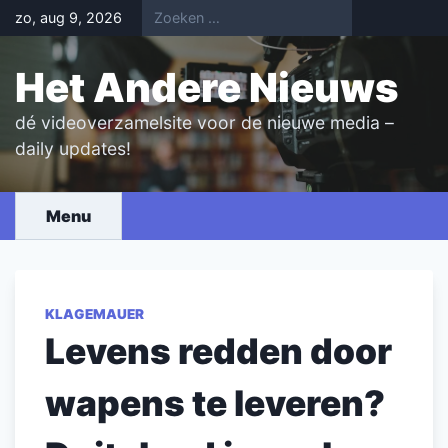
Skip
zo, aug 9, 2026
to
content
Het Andere Nieuws
dé videoverzamelsite voor de nieuwe media –
daily updates!
Menu
KLAGEMAUER
Levens redden door
wapens te leveren?