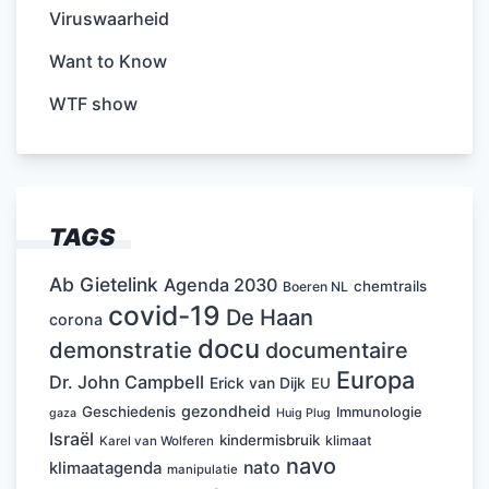
Viruswaarheid
Want to Know
WTF show
TAGS
Ab Gietelink
Agenda 2030
chemtrails
Boeren NL
covid-19
De Haan
corona
docu
demonstratie
documentaire
Europa
Dr. John Campbell
Erick van Dijk
EU
gezondheid
Geschiedenis
Immunologie
Huig Plug
gaza
Israël
kindermisbruik
klimaat
Karel van Wolferen
navo
nato
klimaatagenda
manipulatie