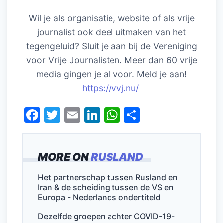
Wil je als organisatie, website of als vrije
journalist ook deel uitmaken van het
tegengeluid? Sluit je aan bij de Vereniging
voor Vrije Journalisten. Meer dan 60 vrije
media gingen je al voor. Meld je aan!
https://vvj.nu/
F
T
E
Li
W
D
a
w
m
n
h
el
c
itt
ai
k
at
e
MORE ON
RUSLAND
e
er
l
e
s
n
b
dI
A
Het partnerschap tussen Rusland en
Iran & de scheiding tussen de VS en
o
n
p
Europa - Nederlands ondertiteld
o
p
Dezelfde groepen achter COVID-19-