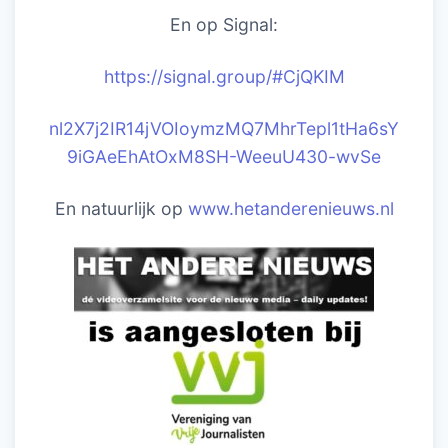
En op Signal:
https://signal.group/#CjQKIM
nl2X7j2IR14jVOIoymzMQ7MhrTepl1tHa6sY
9iGAeEhAtOxM8SH-WeeuU430-wvSe
En natuurlijk op
www.hetanderenieuws.nl