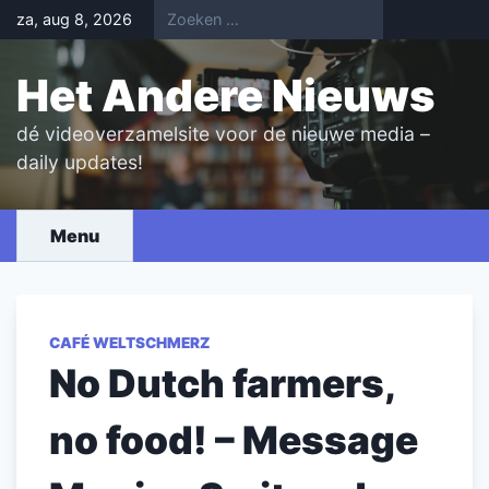
Skip
za, aug 8, 2026
to
content
Het Andere Nieuws
dé videoverzamelsite voor de nieuwe media –
daily updates!
Menu
CAFÉ WELTSCHMERZ
No Dutch farmers,
no food! – Message