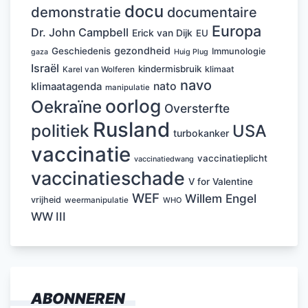
docu
demonstratie
documentaire
Europa
Dr. John Campbell
Erick van Dijk
EU
gezondheid
Geschiedenis
Immunologie
Huig Plug
gaza
Israël
kindermisbruik
klimaat
Karel van Wolferen
navo
nato
klimaatagenda
manipulatie
oorlog
Oekraïne
Oversterfte
Rusland
politiek
USA
turbokanker
vaccinatie
vaccinatieplicht
vaccinatiedwang
vaccinatieschade
V for Valentine
WEF
Willem Engel
vrijheid
weermanipulatie
WHO
WW III
ABONNEREN