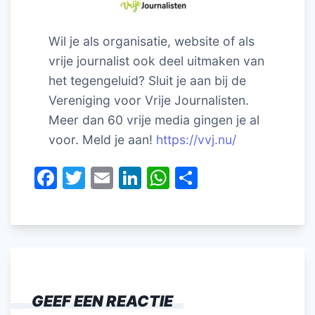
Wil je als organisatie, website of als
vrije journalist ook deel uitmaken van
het tegengeluid? Sluit je aan bij de
Vereniging voor Vrije Journalisten.
Meer dan 60 vrije media gingen je al
voor. Meld je aan!
https://vvj.nu/
F
T
E
Li
W
D
a
w
m
n
h
el
c
itt
ai
k
at
e
e
er
l
e
s
n
b
dI
A
o
n
p
GEEF EEN REACTIE
o
p