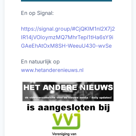
En op Signal:
https://signal.group/#CjQKIM1nl2X7j2
IR14jVOIoymzMQ7MhrTepl1tHa6sY9i
GAeEhAtOxM8SH-WeeuU430-wvSe
En natuurlijk op
www.hetanderenieuws.nl