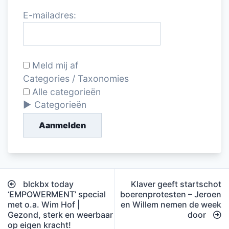
E-mailadres:
Meld mij af
Categories / Taxonomies
Alle categorieën
Categorieën
Aanmelden
Bericht
blckbx today
Klaver geeft startschot
navigatie
‘EMPOWERMENT’ special
boerenprotesten – Jeroen
met o.a. Wim Hof |
en Willem nemen de week
Gezond, sterk en weerbaar
door
op eigen kracht!