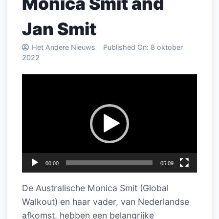
Monica Smit and
Jan Smit
Het Andere Nieuws
Published On:
8 oktober
2022
Videospeler
00:00
05:09
De Australische Monica Smit (Global
Walkout) en haar vader, van Nederlandse
afkomst, hebben een belangrijke