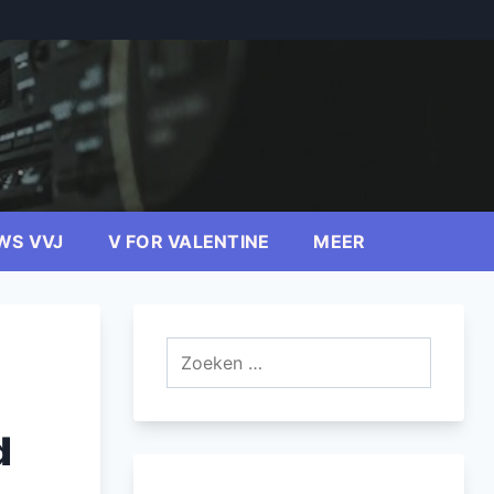
WS VVJ
V FOR VALENTINE
MEER
Zoeken
naar:
d