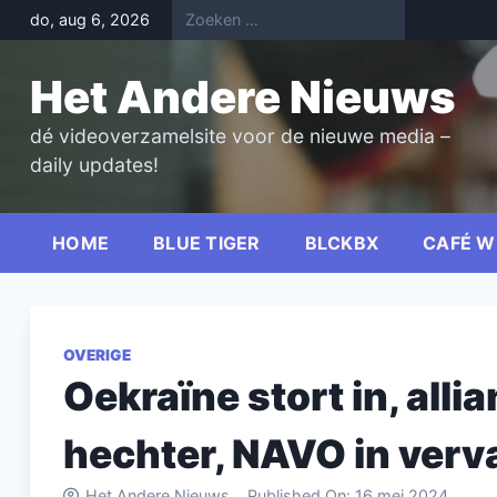
Skip
do, aug 6, 2026
to
content
Het Andere Nieuws
dé videoverzamelsite voor de nieuwe media –
daily updates!
HOME
BLUE TIGER
BLCKBX
CAFÉ W
OVERIGE
Oekraïne stort in, all
hechter, NAVO in verva
Het Andere Nieuws
Published On:
16 mei 2024