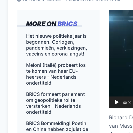
Videospel
MORE ON
BRICS
Het nieuwe politieke jaar is
begonnen. Oorlogen,
pandemieën, verkiezingen,
vaccins en corona-angst!
Meloni (Italië) probeert los
te komen van haar EU-
heersers - Nederlands
ondertiteld
BRICS formeert parlement
om geopolitieke rol te
00:00
versterken - Nederlands
ondertiteld
Richard D
BRICS Bommelding! Poetin
van Massa
en China hebben zojuist de