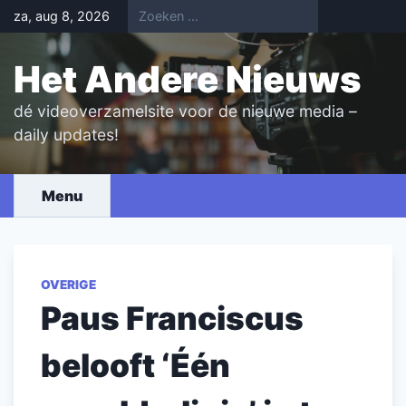
Skip
za, aug 8, 2026
to
content
Het Andere Nieuws
dé videoverzamelsite voor de nieuwe media –
daily updates!
Menu
OVERIGE
Paus Franciscus
belooft ‘Één