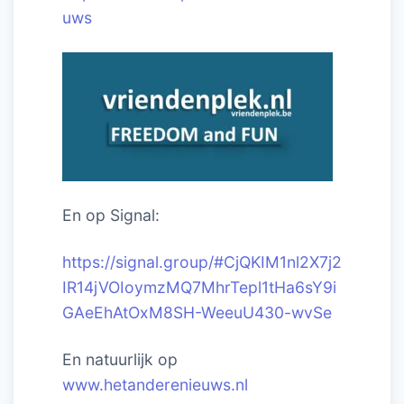
uws
En op Signal:
https://signal.group/#CjQKIM1nl2X7j2
IR14jVOIoymzMQ7MhrTepl1tHa6sY9i
GAeEhAtOxM8SH-WeeuU430-wvSe
En natuurlijk op
www.hetanderenieuws.nl