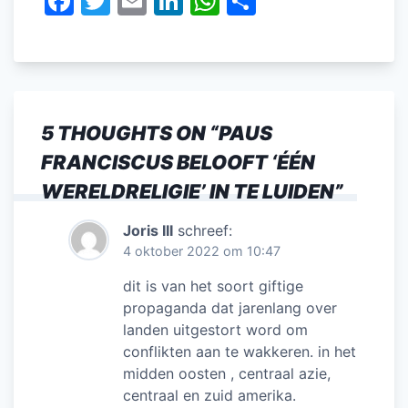
F
T
E
Li
W
D
a
w
m
n
h
el
c
itt
ai
k
at
e
e
er
l
e
s
n
b
dI
A
5 THOUGHTS ON “
PAUS
o
n
p
FRANCISCUS BELOOFT ‘ÉÉN
o
p
WERELDRELIGIE’ IN TE LUIDEN
”
k
Joris III
schreef:
4 oktober 2022 om 10:47
dit is van het soort giftige
propaganda dat jarenlang over
landen uitgestort word om
conflikten aan te wakkeren. in het
midden oosten , centraal azie,
centraal en zuid amerika.