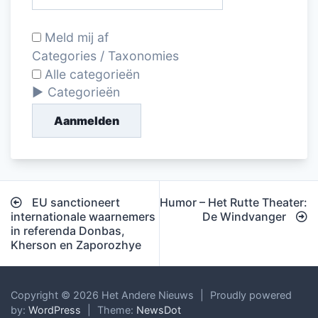
Meld mij af
Categories / Taxonomies
Alle categorieën
Categorieën
Aanmelden
Bericht
EU sanctioneert
Humor – Het Rutte Theater:
navigatie
internationale waarnemers
De Windvanger
in referenda Donbas,
Kherson en Zaporozhye
Copyright © 2026 Het Andere Nieuws
|
Proudly powered
by:
WordPress
|
Theme:
NewsDot