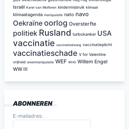
Huig Plug
gaza
Israël
kindermisbruik
klimaat
Karel van Wolferen
navo
nato
klimaatagenda
manipulatie
oorlog
Oekraïne
Oversterfte
Rusland
politiek
USA
turbokanker
vaccinatie
vaccinatieplicht
vaccinatiedwang
vaccinatieschade
V for Valentine
WEF
Willem Engel
vrijheid
weermanipulatie
WHO
WW III
ABONNEREN
E-mailadres: