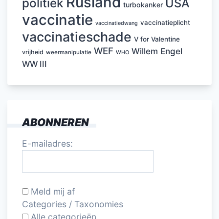
Rusland
politiek
USA
turbokanker
vaccinatie
vaccinatieplicht
vaccinatiedwang
vaccinatieschade
V for Valentine
WEF
Willem Engel
vrijheid
weermanipulatie
WHO
WW III
ABONNEREN
E-mailadres:
Meld mij af
Categories / Taxonomies
Alle categorieën