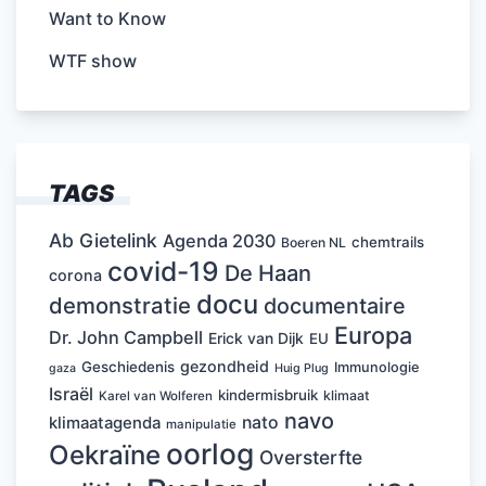
Want to Know
WTF show
TAGS
Ab Gietelink
Agenda 2030
chemtrails
Boeren NL
covid-19
De Haan
corona
docu
demonstratie
documentaire
Europa
Dr. John Campbell
Erick van Dijk
EU
gezondheid
Geschiedenis
Immunologie
Huig Plug
gaza
Israël
kindermisbruik
klimaat
Karel van Wolferen
navo
nato
klimaatagenda
manipulatie
oorlog
Oekraïne
Oversterfte