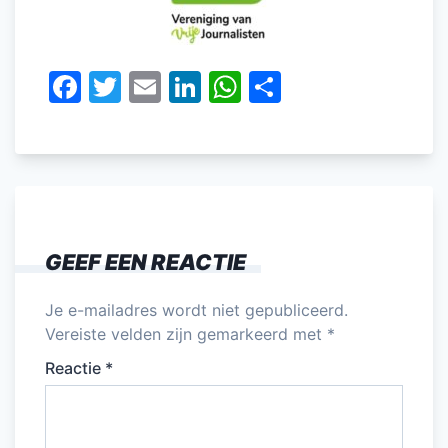
F
T
E
Li
W
D
a
w
m
n
h
el
c
itt
ai
k
at
e
e
er
l
e
s
n
b
dI
A
o
n
p
GEEF EEN REACTIE
o
p
k
Je e-mailadres wordt niet gepubliceerd.
Vereiste velden zijn gemarkeerd met
*
Reactie
*