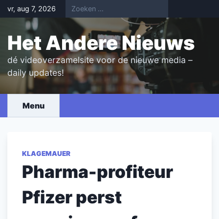
Skip
vr, aug 7, 2026
to
content
Het Andere Nieuws
dé videoverzamelsite voor de nieuwe media –
daily updates!
Menu
KLAGEMAUER
Pharma-profiteur
Pfizer perst