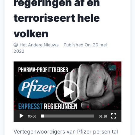
regeringen af en
terroriseert hele
volken
Het Andere Nieuws
Published On:
20 mei
2022
Videospeler
00:00
01:18
Vertegenwoordigers van Pfizer persen tal