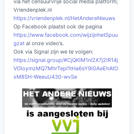
via het censuurvrije social media platform;
Vriendenplek.nl
https://vriendenplek.nl/HetAndereNieuws
Op Facebook plaatst ook de pagina
https://www.facebook.com/wijzijnhetSpuu
gzat
al onze video’s.
Ook via Signal zijn we te volgen:
https://signal.group/#CjQKIM1nl2X7j2IR14j
VOIoymzMQ7MhrTepl1tHa6sY9iGAeEhAtO
xM8SH-WeeuU430-wvSe