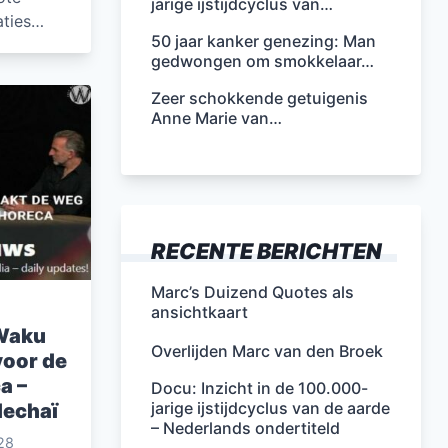
jarige ijstijdcyclus van…
aties…
50 jaar kanker genezing: Man
gedwongen om smokkelaar…
Zeer schokkende getuigenis
Anne Marie van…
RECENTE BERICHTEN
Marc’s Duizend Quotes als
ansichtkaart
Waku
Overlijden Marc van den Broek
voor de
a –
Docu: Inzicht in de 100.000-
jarige ijstijdcyclus van de aarde
dechaï
– Nederlands ondertiteld
28