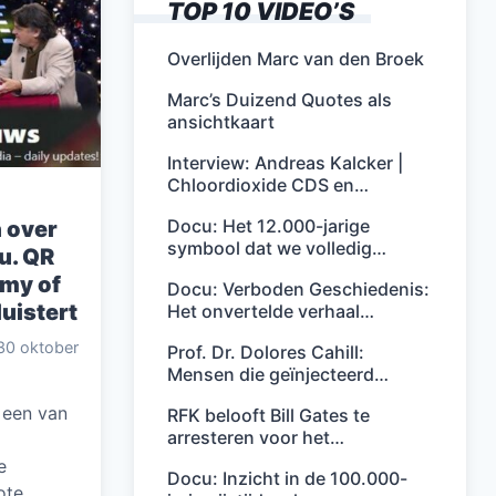
TOP 10 VIDEO’S
Overlijden Marc van den Broek
Marc’s Duizend Quotes als
ansichtkaart
Interview: Andreas Kalcker |
Chloordioxide CDS en…
Docu: Het 12.000-jarige
 over
symbool dat we volledig…
u. QR
my of
Docu: Verboden Geschiedenis:
luistert
Het onvertelde verhaal…
30 oktober
Prof. Dr. Dolores Cahill:
Mensen die geïnjecteerd…
s een van
RFK belooft Bill Gates te
arresteren voor het…
e
Docu: Inzicht in de 100.000-
ote