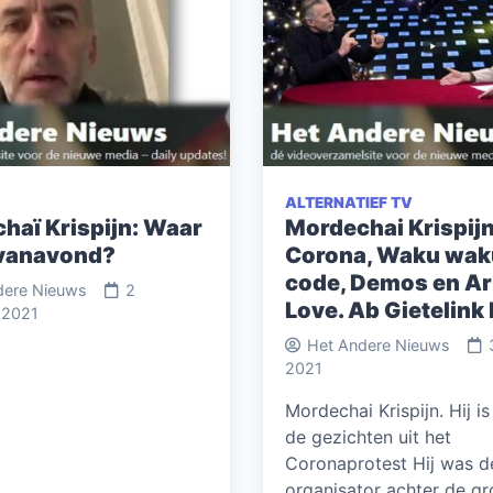
ALTERNATIEF TV
haï Krispijn: Waar
Mordechai Krispijn
j vanavond?
Corona, Waku wak
code, Demos en Ar
dere Nieuws
2
Love. Ab Gietelink 
 2021
Het Andere Nieuws
2021
Mordechai Krispijn. Hij i
de gezichten uit het
Coronaprotest Hij was d
organisator achter de gr