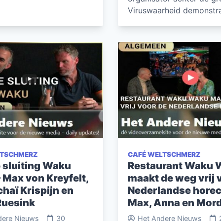
Viruswaarheid demonstr
LTSCHMERZ
CAFÉ WELTSCHMERZ
 sluiting Waku
Restaurant Waku 
 Max von Kreyfelt,
maakt de weg vrij 
haï Krispijn en
Nederlandse horec
Ruesink
Max, Anna en Mor
dere Nieuws
30
Het Andere Nieuws