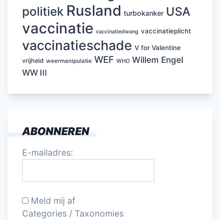
Rusland
politiek
USA
turbokanker
vaccinatie
vaccinatieplicht
vaccinatiedwang
vaccinatieschade
V for Valentine
WEF
Willem Engel
vrijheid
weermanipulatie
WHO
WW III
ABONNEREN
E-mailadres:
Meld mij af
Categories / Taxonomies