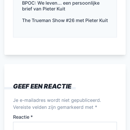
b
dI
A
BPOC: We leven... een persoonlijke
brief van Pieter Kuit
o
n
p
o
p
The Trueman Show #26 met Pieter Kuit
k
GEEF EEN REACTIE
Je e-mailadres wordt niet gepubliceerd.
Vereiste velden zijn gemarkeerd met
*
Reactie
*