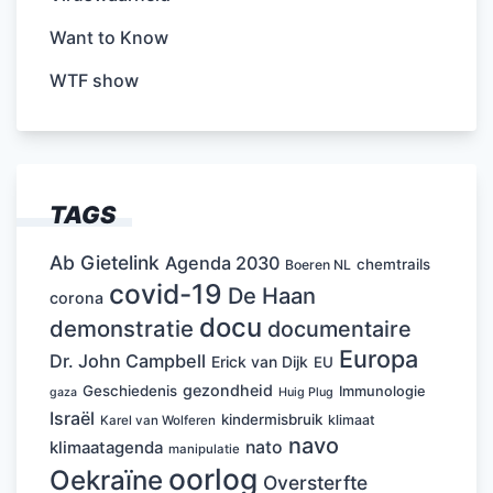
Want to Know
WTF show
TAGS
Ab Gietelink
Agenda 2030
chemtrails
Boeren NL
covid-19
De Haan
corona
docu
demonstratie
documentaire
Europa
Dr. John Campbell
Erick van Dijk
EU
gezondheid
Geschiedenis
Immunologie
Huig Plug
gaza
Israël
kindermisbruik
klimaat
Karel van Wolferen
navo
nato
klimaatagenda
manipulatie
oorlog
Oekraïne
Oversterfte