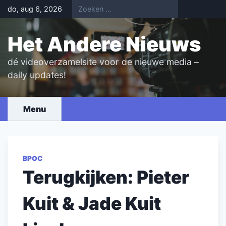
Skip
do, aug 6, 2026
to
content
Het Andere Nieuws
dé videoverzamelsite voor de nieuwe media –
daily updates!
Menu
BPOC
Terugkijken: Pieter
Kuit & Jade Kuit