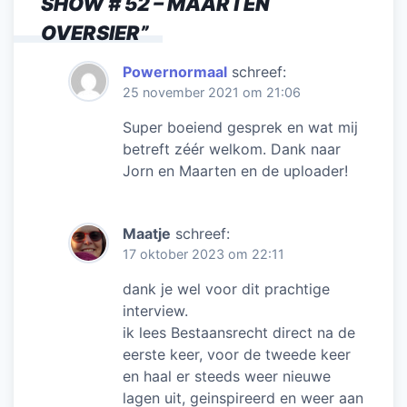
SHOW # 52 – MAARTEN
o
p
OVERSIER
”
k
Powernormaal
schreef:
25 november 2021 om 21:06
Super boeiend gesprek en wat mij
betreft zéér welkom. Dank naar
Jorn en Maarten en de uploader!
Maatje
schreef:
17 oktober 2023 om 22:11
dank je wel voor dit prachtige
interview.
ik lees Bestaansrecht direct na de
eerste keer, voor de tweede keer
en haal er steeds weer nieuwe
lagen uit, geinspireerd en weer aan