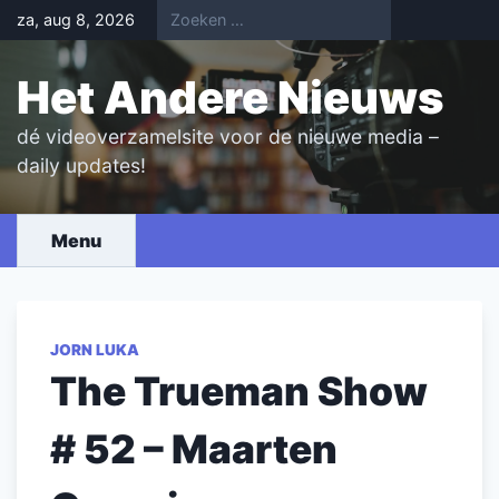
Skip
za, aug 8, 2026
to
content
Het Andere Nieuws
dé videoverzamelsite voor de nieuwe media –
daily updates!
Menu
JORN LUKA
The Trueman Show
# 52 – Maarten