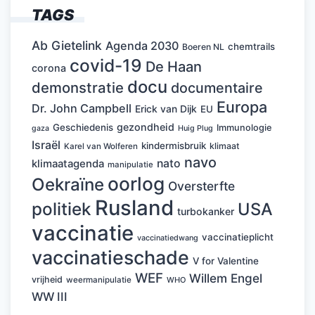
TAGS
Ab Gietelink
Agenda 2030
chemtrails
Boeren NL
covid-19
De Haan
corona
docu
demonstratie
documentaire
Europa
Dr. John Campbell
Erick van Dijk
EU
gezondheid
Geschiedenis
Immunologie
Huig Plug
gaza
Israël
kindermisbruik
klimaat
Karel van Wolferen
navo
nato
klimaatagenda
manipulatie
oorlog
Oekraïne
Oversterfte
Rusland
politiek
USA
turbokanker
vaccinatie
vaccinatieplicht
vaccinatiedwang
vaccinatieschade
V for Valentine
WEF
Willem Engel
vrijheid
weermanipulatie
WHO
WW III