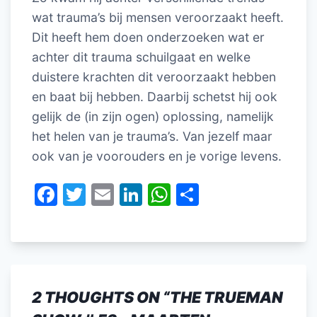
wat trauma’s bij mensen veroorzaakt heeft.
Dit heeft hem doen onderzoeken wat er
achter dit trauma schuilgaat en welke
duistere krachten dit veroorzaakt hebben
en baat bij hebben. Daarbij schetst hij ook
gelijk de (in zijn ogen) oplossing, namelijk
het helen van je trauma’s. Van jezelf maar
ook van je voorouders en je vorige levens.
F
T
E
Li
W
D
a
w
m
n
h
el
c
itt
ai
k
at
e
e
er
l
e
s
n
b
dI
A
2 THOUGHTS ON “
THE TRUEMAN
o
n
p