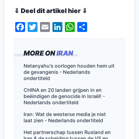
⇓ Deel dit artikel hier ⇓
F
T
E
Li
W
D
a
w
m
n
h
el
c
itt
ai
k
at
e
MORE ON
IRAN
e
er
l
e
s
n
b
dI
A
Netanyahu's oorlogen houden hem uit
de gevangenis - Nederlands
o
n
p
ondertiteld
o
p
CHINA en 20 landen grijpen in en
k
beëindigen de genocide in Israël! -
Nederlands ondertiteld
Iran: Wat de westerse media je niet
laat zien - Nederlands ondertiteld
Het partnerschap tussen Rusland en
Iran & de scheiding tussen de VS en