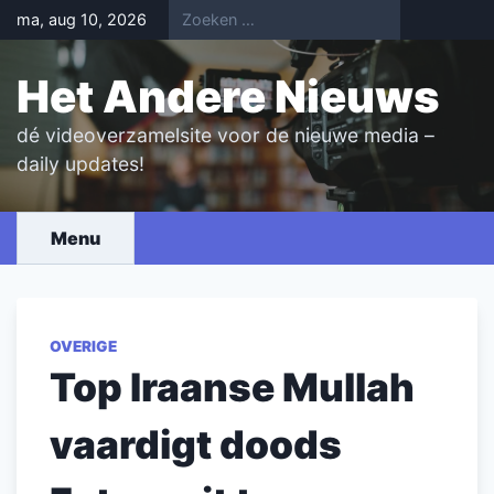
Skip
ma, aug 10, 2026
to
content
Het Andere Nieuws
dé videoverzamelsite voor de nieuwe media –
daily updates!
Menu
OVERIGE
Top Iraanse Mullah
vaardigt doods