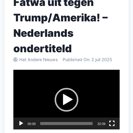
Fatwa uit tegen
Trump/Amerika! –
Nederlands
ondertiteld
Het Andere Nieuws
Published On:
2 juli 2025
Videospeler
00:00
32:09