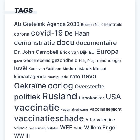
TAGS
Ab Gietelink
Agenda 2030
chemtrails
Boeren NL
covid-19
De Haan
corona
docu
demonstratie
documentaire
Europa
Dr. John Campbell
Erick van Dijk
EU
gezondheid
Geschiedenis
Immunologie
Huig Plug
gaza
Israël
kindermisbruik
klimaat
Karel van Wolferen
navo
nato
klimaatagenda
manipulatie
oorlog
Oekraïne
Oversterfte
Rusland
politiek
USA
turbokanker
vaccinatie
vaccinatieplicht
vaccinatiedwang
vaccinatieschade
V for Valentine
WEF
Willem Engel
vrijheid
weermanipulatie
WHO
WW III