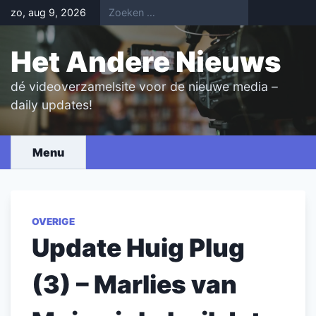
Skip
zo, aug 9, 2026
to
content
Het Andere Nieuws
dé videoverzamelsite voor de nieuwe media –
daily updates!
Menu
OVERIGE
Update Huig Plug
(3) – Marlies van