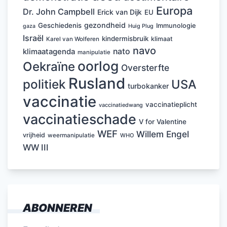
Europa
Dr. John Campbell
Erick van Dijk
EU
gezondheid
Geschiedenis
Immunologie
Huig Plug
gaza
Israël
kindermisbruik
klimaat
Karel van Wolferen
navo
nato
klimaatagenda
manipulatie
oorlog
Oekraïne
Oversterfte
Rusland
politiek
USA
turbokanker
vaccinatie
vaccinatieplicht
vaccinatiedwang
vaccinatieschade
V for Valentine
WEF
Willem Engel
vrijheid
weermanipulatie
WHO
WW III
ABONNEREN