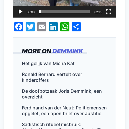
00:00
02:19
F
T
E
Li
W
D
a
w
m
n
h
el
c
itt
ai
k
at
e
MORE ON
DEMMINK
e
er
l
e
s
n
b
dI
A
Het gelijk van Micha Kat
o
n
p
Ronald Bernard vertelt over
o
p
kinderoffers
k
De doofpotzaak Joris Demmink, een
overzicht
Ferdinand van der Neut: Politiemensen
opgelet, een open brief over Justitie
Sadistisch ritueel misbruik: