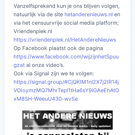
Vanzelfsprekend kun je ons blijven volgen,
natuurlijk via de site
hetanderenieuws.nl
en
via het censuurvrije social media platform;
Vriendenplek.nl
https://vriendenplek.nl/HetAndereNieuws
Op Facebook plaatst ook de pagina
https://www.facebook.com/wijzijnhetSpuu
gzat
al onze video’s.
Ook via Signal zijn we te volgen:
https://signal.group/#CjQKIM1nl2X7j2IR14j
VOIoymzMQ7MhrTepl1tHa6sY9iGAeEhAtO
xM8SH-WeeuU430-wvSe