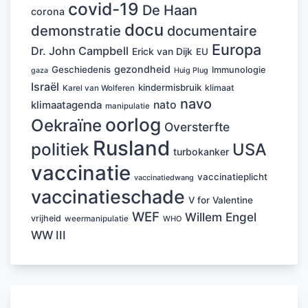
covid-19
De Haan
corona
docu
demonstratie
documentaire
Europa
Dr. John Campbell
Erick van Dijk
EU
gezondheid
Geschiedenis
Immunologie
Huig Plug
gaza
Israël
kindermisbruik
klimaat
Karel van Wolferen
navo
nato
klimaatagenda
manipulatie
oorlog
Oekraïne
Oversterfte
Rusland
politiek
USA
turbokanker
vaccinatie
vaccinatieplicht
vaccinatiedwang
vaccinatieschade
V for Valentine
WEF
Willem Engel
vrijheid
weermanipulatie
WHO
WW III