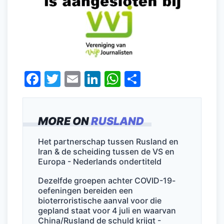
F
T
E
Li
W
D
a
w
m
n
h
el
c
itt
ai
k
at
e
MORE ON
RUSLAND
e
er
l
e
s
n
b
dI
A
Het partnerschap tussen Rusland en
Iran & de scheiding tussen de VS en
o
n
p
Europa - Nederlands ondertiteld
o
p
Dezelfde groepen achter COVID-19-
k
oefeningen bereiden een
bioterroristische aanval voor die
gepland staat voor 4 juli en waarvan
China/Rusland de schuld krijgt -