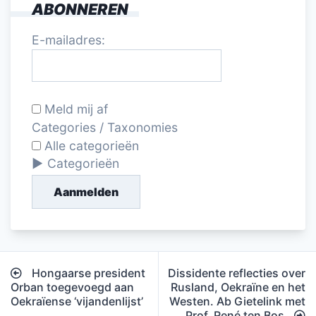
ABONNEREN
E-mailadres:
Meld mij af
Categories / Taxonomies
Alle categorieën
Categorieën
Aanmelden
Bericht
Hongaarse president
Dissidente reflecties over
navigatie
Orban toegevoegd aan
Rusland, Oekraïne en het
Oekraïense ‘vijandenlijst’
Westen. Ab Gietelink met
Prof. René ten Bos