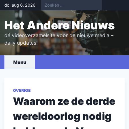
Skip
do, aug 6, 2026
to
content
Het Andere Nieuws
dé videoverzamelsite voor de nieuwe media –
daily updates!
Menu
OVERIGE
Waarom ze de derde
wereldoorlog nodig