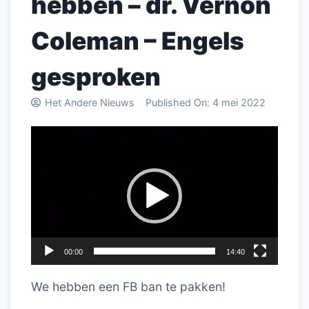
hebben – dr. Vernon
Coleman – Engels
gesproken
Het Andere Nieuws
Published On:
4 mei 2022
Videospeler
00:00
14:40
We hebben een FB ban te pakken!