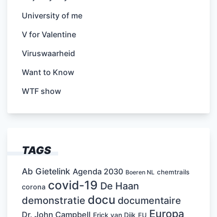
University of me
V for Valentine
Viruswaarheid
Want to Know
WTF show
TAGS
Ab Gietelink
Agenda 2030
chemtrails
Boeren NL
covid-19
De Haan
corona
docu
demonstratie
documentaire
Europa
Dr. John Campbell
Erick van Dijk
EU