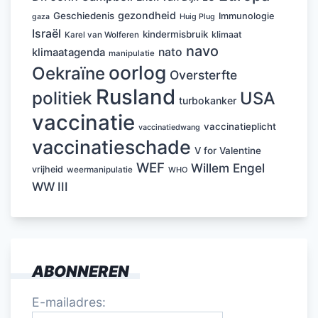
gezondheid
Geschiedenis
Immunologie
Huig Plug
gaza
Israël
kindermisbruik
klimaat
Karel van Wolferen
navo
nato
klimaatagenda
manipulatie
oorlog
Oekraïne
Oversterfte
Rusland
politiek
USA
turbokanker
vaccinatie
vaccinatieplicht
vaccinatiedwang
vaccinatieschade
V for Valentine
WEF
Willem Engel
vrijheid
weermanipulatie
WHO
WW III
ABONNEREN
E-mailadres: