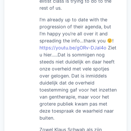
elitist class is trying to do to the
rest of us.
I’m already up to date with the
progression of their agenda, but
I’m happy you’re all over it and
spreading the info…thank you
!
https://youtu.be/gORv-DJaI4o
Ziet
u hier…..Dat is sommigen nog
steeds niet duidelijk en daar heeft
onze overheid met vele spotjes
over gelogen. Dat is inmiddels
duidelijk dat de overheid
toestemming gaf voor het inzetten
van gentherapie, maar voor het
grotere publiek kwam pas met
deze toespraak de waarheid naar
buiten.
Zowel Klaus Schwab als zijn