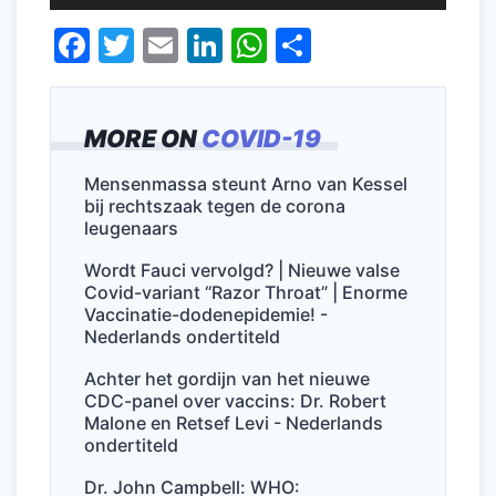
F
T
E
Li
W
D
a
w
m
n
h
el
c
itt
ai
k
at
e
MORE ON
COVID-19
e
er
l
e
s
n
b
dI
A
Mensenmassa steunt Arno van Kessel
bij rechtszaak tegen de corona
o
n
p
leugenaars
o
p
Wordt Fauci vervolgd? | Nieuwe valse
k
Covid-variant “Razor Throat” | Enorme
Vaccinatie-dodenepidemie! -
Nederlands ondertiteld
Achter het gordijn van het nieuwe
CDC-panel over vaccins: Dr. Robert
Malone en Retsef Levi - Nederlands
ondertiteld
Dr. John Campbell: WHO: