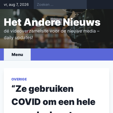
Skip
vr, aug 7, 2026
to
content
Het Andere Nieuws
dé videoverzamelsite voor de nieuwe media –
daily updates!
Menu
OVERIGE
“Ze gebruiken
COVID om een hele