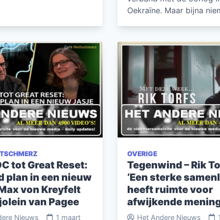
Oekraïne. Maar bijna ni
LTSCHMERZ
OVERIGE
C tot Great Reset:
Tegenwind – Rik To
d plan in een nieuw
‘Een sterke samen
 Max von Kreyfelt
heeft ruimte voor
jolein van Pagee
afwijkende mening
dere Nieuws
1 maart
Het Andere Nieuws