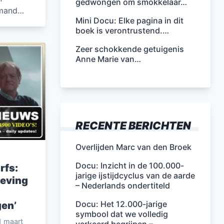
gedwongen om smokkelaar…
emand…
Mini Docu: Elke pagina in dit
boek is verontrustend.…
Zeer schokkende getuigenis
Anne Marie van…
RECENTE BERICHTEN
Overlijden Marc van den Broek
Docu: Inzicht in de 100.000-
rfs:
jarige ijstijdcyclus van de aarde
leving
– Nederlands ondertiteld
Docu: Het 12.000-jarige
en’
symbool dat we volledig
1 maart