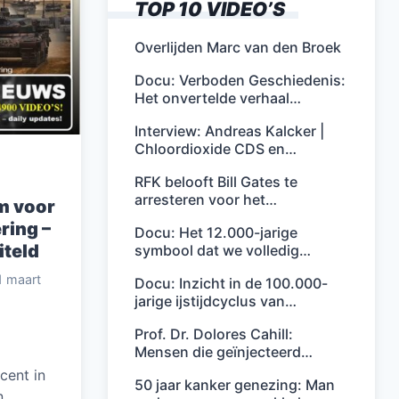
TOP 10 VIDEO’S
Overlijden Marc van den Broek
Docu: Verboden Geschiedenis:
Het onvertelde verhaal…
Interview: Andreas Kalcker |
Chloordioxide CDS en…
RFK belooft Bill Gates te
arresteren voor het…
 voor
ring –
Docu: Het 12.000-jarige
iteld
symbool dat we volledig…
1 maart
Docu: Inzicht in de 100.000-
jarige ijstijdcyclus van…
Prof. Dr. Dolores Cahill:
Mensen die geïnjecteerd…
cent in
50 jaar kanker genezing: Man
n