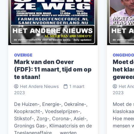
OVERIGE
ONGEHOO
Mark van den Oever
Moet d
(FDF): 11 maart, tijd om op
het kl
te staan!
gewee
Het Andere Nieuws
1 maart
Het An
2023
2023
De Huizen-, Energie-, Oekraïne-,
Moet de 
Koopkracht-, Voedselprijzen-,
klasloka
Stikstof-, Zorg-, Corona-, Asiel-,
Hoe meer 
Gronings Gas-, Klimaatcrisis en de
mensen w
Toeslagenaffaire …. werden