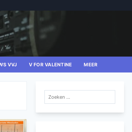
WS VVJ
V FOR VALENTINE
MEER
Zoeken
naar: