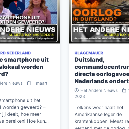
RD NEDERLAND
KLAGEMAUER
e smartphone uit
Duitsland,
aslokaal worden
commandocentrum
rd?
directe oorlogsvoe
Nederlands ondert
dere Nieuws
1 maart
Het Andere Nieuws
2023
smartphone uit het
al worden geweerd? –
Telkens weer haalt het
jij deelt, hoe meer
Amerikaanse leger de
e bereiken! Hoe kun…
krantenkoppen. Meest re
verband met de oorlog i