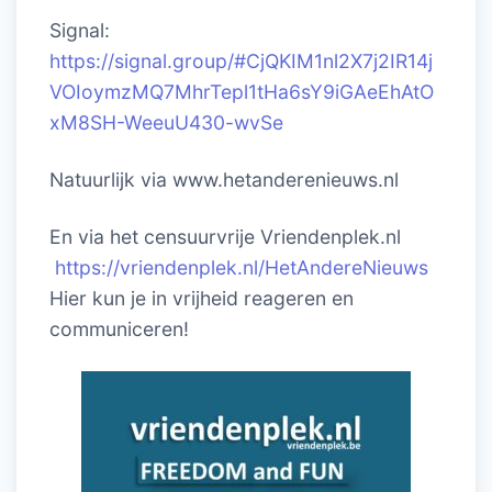
Signal:
https://signal.group/#CjQKIM1nl2X7j2IR14j
VOIoymzMQ7MhrTepl1tHa6sY9iGAeEhAtO
xM8SH-WeeuU430-wvSe
Natuurlijk via www.hetanderenieuws.nl
En via het censuurvrije Vriendenplek.nl
https://vriendenplek.nl/HetAndereNieuws
Hier kun je in vrijheid reageren en
communiceren!