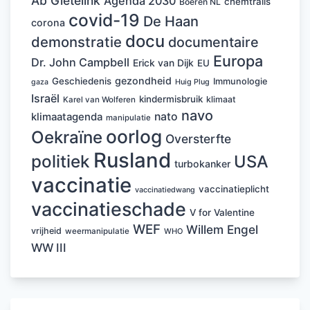
Ab Gietelink
Agenda 2030
chemtrails
Boeren NL
covid-19
De Haan
corona
docu
demonstratie
documentaire
Europa
Dr. John Campbell
Erick van Dijk
EU
gezondheid
Geschiedenis
Immunologie
Huig Plug
gaza
Israël
kindermisbruik
klimaat
Karel van Wolferen
navo
nato
klimaatagenda
manipulatie
oorlog
Oekraïne
Oversterfte
Rusland
politiek
USA
turbokanker
vaccinatie
vaccinatieplicht
vaccinatiedwang
vaccinatieschade
V for Valentine
WEF
Willem Engel
vrijheid
weermanipulatie
WHO
WW III