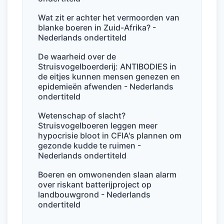
o
n
p
o
p
Wat zit er achter het vermoorden van
blanke boeren in Zuid-Afrika? -
k
Nederlands ondertiteld
De waarheid over de
Struisvogelboerderij: ANTIBODIES in
de eitjes kunnen mensen genezen en
epidemieën afwenden - Nederlands
ondertiteld
Wetenschap of slacht?
Struisvogelboeren leggen meer
hypocrisie bloot in CFIA's plannen om
gezonde kudde te ruimen -
Nederlands ondertiteld
Boeren en omwonenden slaan alarm
over riskant batterijproject op
landbouwgrond - Nederlands
ondertiteld