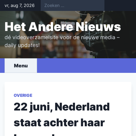
Skip
vr, aug 7, 2026
to
content
Het Andere Nieuws
dé videoverzamelsite voor de nieuwe media –
daily updates!
Menu
OVERIGE
22 juni, Nederland
staat achter haar