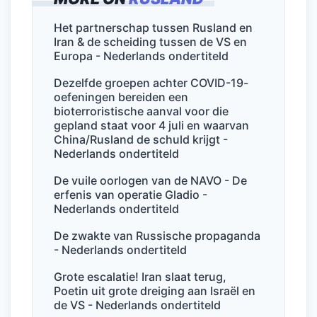
e
er
l
e
s
n
b
dI
A
Het partnerschap tussen Rusland en
Iran & de scheiding tussen de VS en
o
n
p
Europa - Nederlands ondertiteld
o
p
Dezelfde groepen achter COVID-19-
k
oefeningen bereiden een
bioterroristische aanval voor die
gepland staat voor 4 juli en waarvan
China/Rusland de schuld krijgt -
Nederlands ondertiteld
De vuile oorlogen van de NAVO - De
erfenis van operatie Gladio -
Nederlands ondertiteld
De zwakte van Russische propaganda
- Nederlands ondertiteld
Grote escalatie! Iran slaat terug,
Poetin uit grote dreiging aan Israël en
de VS - Nederlands ondertiteld