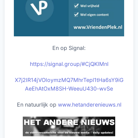
En op Signal:
https://signal.group/#CjQKIM
nl
X7j2IR14jVOIoymzMQ7MhrTepl1tHa6sY9iG
AeEhAtOxM8SH-WeeuU430-wvSe
En natuurlijk op
www.hetanderenieuws.nl