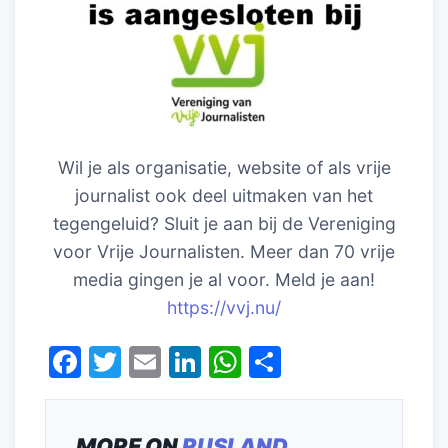
Wil je als organisatie, website of als vrije
journalist ook deel uitmaken van het
tegengeluid? Sluit je aan bij de Vereniging
voor Vrije Journalisten. Meer dan 70 vrije
media gingen je al voor. Meld je aan!
https://vvj.nu/
F
T
E
Li
W
D
a
w
m
n
h
el
c
itt
ai
k
at
e
MORE ON
RUSLAND