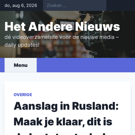
Skip
do, aug 6, 2026
to
content
Het Andere Nieuws
dé videoverzamelsite voor de nieuwe media –
daily updates!
Menu
OVERIGE
Aanslag in Rusland:
Maak je klaar, dit is