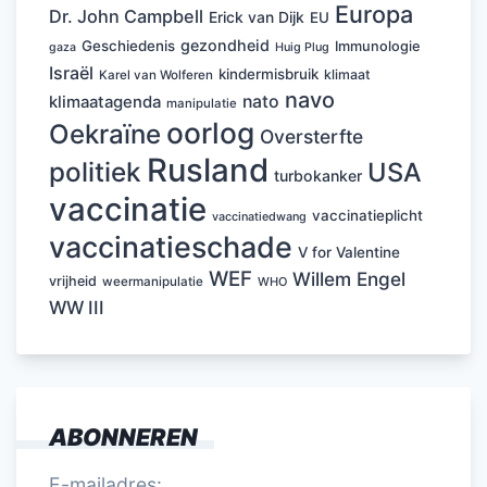
Europa
Dr. John Campbell
Erick van Dijk
EU
gezondheid
Geschiedenis
Immunologie
Huig Plug
gaza
Israël
kindermisbruik
klimaat
Karel van Wolferen
navo
nato
klimaatagenda
manipulatie
oorlog
Oekraïne
Oversterfte
Rusland
politiek
USA
turbokanker
vaccinatie
vaccinatieplicht
vaccinatiedwang
vaccinatieschade
V for Valentine
WEF
Willem Engel
vrijheid
weermanipulatie
WHO
WW III
ABONNEREN
E-mailadres: