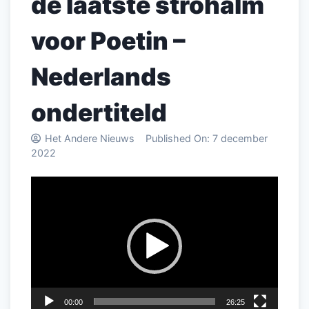
de laatste strohalm
voor Poetin –
Nederlands
ondertiteld
Het Andere Nieuws
Published On:
7 december
2022
Videospeler
00:00
26:25