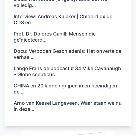
volledig…
Interview: Andreas Kalcker | Chloordioxide
CDS en…
Prof. Dr. Dolores Cahill: Mensen die
geïnjecteerd…
Docu: Verboden Geschiedenis: Het onvertelde
Wil je als organisatie, website of als vrije
verhaal…
journalist ook deel uitmaken van het
Lange Frans de podcast # 34 Mike Cavanaugh
tegengeluid? Sluit je aan bij de Vereniging
– Globe scepticus
voor Vrije Journalisten. Meer dan 80 vrije
CHINA en 20 landen grijpen in en beëindigen
media gingen je al voor. Meld je aan!
de…
https://vvj.nu/
Arno van Kessel Langeveen, Waar staan we nu
in deze…
Het Andere Nieuws wordt mede mogelijk
gemaakt door: