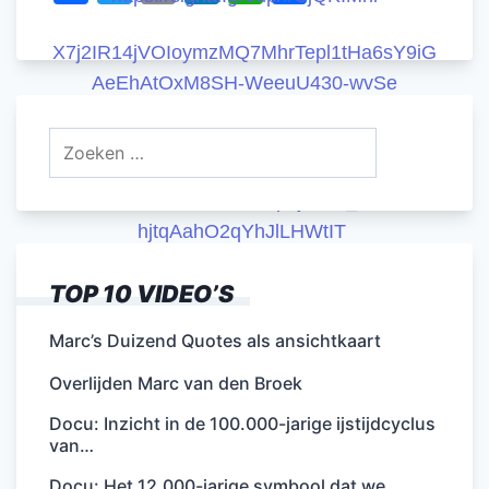
a
w
m
n
h
el
c
itt
ai
k
at
e
X7j2IR14jVOIoymzMQ7MhrTepl1tHa6sY9iG
e
er
l
e
s
n
AeEhAtOxM8SH-WeeuU430-wvSe
b
dI
A
Zoeken
Signal Kanaal 2:
o
n
p
naar:
https://signal.group/#CjQKIN8Hi3DUBfV7RS
o
p
X3WQLvthuGQRrt5PQuZp3jtVUo_LFJEhCo
k
hjtqAahO2qYhJlLHWtIT
Telegram:
TOP 10 VIDEO’S
https://t.me/+8W_XSyRrxhw2MTI0
Marc’s Duizend Quotes als ansichtkaart
En natuurlijk op
www.hetanderenieuws.nl
Overlijden Marc van den Broek
Docu: Inzicht in de 100.000-jarige ijstijdcyclus
van…
Docu: Het 12.000-jarige symbool dat we