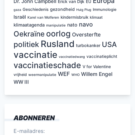
Europa
Dr. John Campbell
Erick van Dijk
EU
gezondheid
Geschiedenis
Immunologie
Huig Plug
gaza
Israël
kindermisbruik
klimaat
Karel van Wolferen
navo
nato
klimaatagenda
manipulatie
oorlog
Oekraïne
Oversterfte
Rusland
politiek
USA
turbokanker
vaccinatie
vaccinatieplicht
vaccinatiedwang
vaccinatieschade
V for Valentine
WEF
Willem Engel
vrijheid
weermanipulatie
WHO
WW III
ABONNEREN
E-mailadres: