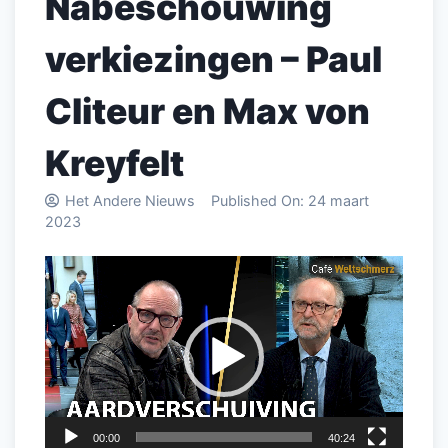
Nabeschouwing
verkiezingen – Paul
Cliteur en Max von
Kreyfelt
Het Andere Nieuws
Published On:
24 maart
2023
Videospeler
00:00
40:24