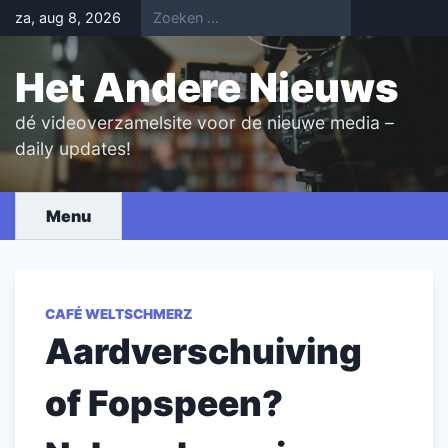
Skip
za, aug 8, 2026
to
content
Het Andere Nieuws
dé videoverzamelsite voor de nieuwe media –
daily updates!
Menu
CAFÉ WELTSCHMERZ
Aardverschuiving
of Fopspeen?