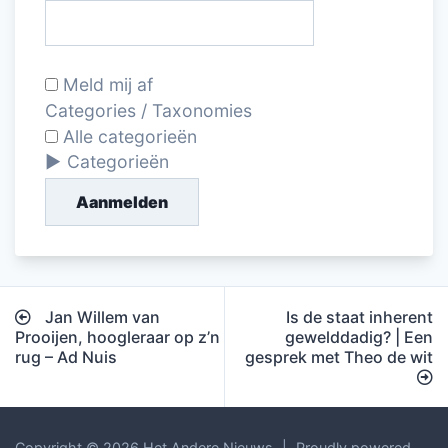
Meld mij af
Categories / Taxonomies
Alle categorieën
Categorieën
Aanmelden
Bericht
Jan Willem van
Is de staat inherent
navigatie
Prooijen, hoogleraar op z’n
gewelddadig? | Een
rug – Ad Nuis
gesprek met Theo de wit
Copyright © 2026 Het Andere Nieuws
|
Proudly powered