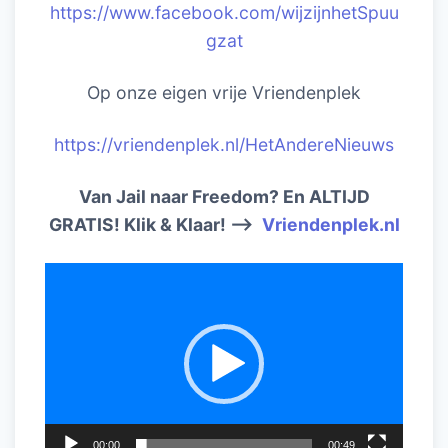
https://www.facebook.com/wijzijnhetSpuu
gzat
Op onze eigen vrije Vriendenplek
https://vriendenplek.nl/HetAndereNieuws
Van Jail naar Freedom? En ALTIJD
GRATIS! Klik & Klaar! –>
Vriendenplek.nl
Videospeler
00:00
00:49