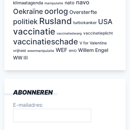
navo
nato
klimaatagenda
manipulatie
oorlog
Oekraïne
Oversterfte
Rusland
politiek
USA
turbokanker
vaccinatie
vaccinatieplicht
vaccinatiedwang
vaccinatieschade
V for Valentine
WEF
Willem Engel
vrijheid
weermanipulatie
WHO
WW III
ABONNEREN
E-mailadres: