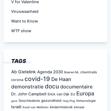
V for Valentine
Viruswaarheid
Want to Know
WTF show
TAGS
Ab Gietelink
Agenda 2030
chemtrails
Boeren NL
covid-19
De Haan
corona
docu
demonstratie
documentaire
Europa
Dr. John Campbell
Erick van Dijk
EU
gezondheid
Geschiedenis
Immunologie
Huig Plug
gaza
Israël
kindermisbruik
klimaat
Karel van Wolferen