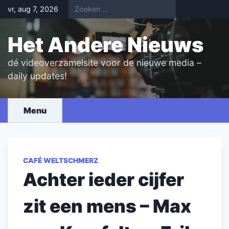
Skip
vr, aug 7, 2026
to
content
Het Andere Nieuws
dé videoverzamelsite voor de nieuwe media –
daily updates!
Menu
CAFÉ WELTSCHMERZ
Achter ieder cijfer
zit een mens – Max