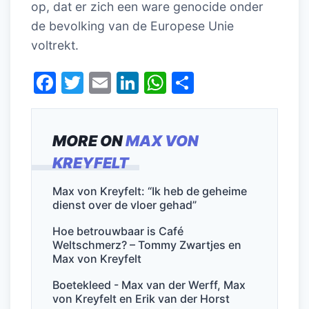
op, dat er zich een ware genocide onder
de bevolking van de Europese Unie
voltrekt.
F
T
E
Li
W
D
a
w
m
n
h
el
c
itt
ai
k
at
e
MORE ON
MAX VON
e
er
l
e
s
n
KREYFELT
b
dI
A
o
n
p
Max von Kreyfelt: “Ik heb de geheime
dienst over de vloer gehad”
o
p
k
Hoe betrouwbaar is Café
Weltschmerz? – Tommy Zwartjes en
Max von Kreyfelt
Boetekleed - Max van der Werff, Max
von Kreyfelt en Erik van der Horst