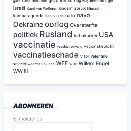
gezondheid
Geschiedenis
Immunologie
Huig Plug
gaza
Israël
kindermisbruik
klimaat
Karel van Wolferen
navo
nato
klimaatagenda
manipulatie
oorlog
Oekraïne
Oversterfte
Rusland
politiek
USA
turbokanker
vaccinatie
vaccinatieplicht
vaccinatiedwang
vaccinatieschade
V for Valentine
WEF
Willem Engel
vrijheid
weermanipulatie
WHO
WW III
ABONNEREN
E-mailadres: