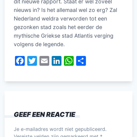
dit nieuwe rapport. Staat er wel zoveel
nieuws in? Is het allemaal wel zo erg? Zal
Nederland weldra verworden tot een
gezonken stad zoals het eerder de
mythische Griekse stad Atlantis verging
volgens de legende.
F
T
E
Li
W
D
a
w
m
n
h
el
c
itt
ai
k
at
e
e
er
l
e
s
n
b
dI
A
o
n
p
GEEF EEN REACTIE
o
p
k
Je e-mailadres wordt niet gepubliceerd.
Vereiste velden zijn gemarkeerd met
*