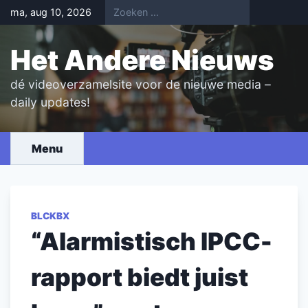
Skip
ma, aug 10, 2026
to
content
Het Andere Nieuws
dé videoverzamelsite voor de nieuwe media –
daily updates!
Menu
BLCKBX
“Alarmistisch IPCC-
rapport biedt juist