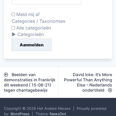
Meld mij af
Categories / Taxonomies
Alle categorieën
Categorieën
Aanmelden
Bericht
Beelden van
David Icke: It’s More
navigatie
demonstraties in Frankrijk
Powerful Than Anything
dit weekend ( 15-08-21)
Else – Nederlands
tegen chantagebewijs
ondertiteld
Copyright © 2026 Het Andere Nieuws
|
Proudly powered
by:
WordPress
|
Theme:
NewsDot