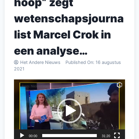
hoop” zegt
wetenschapsjourna
list Marcel Crok in
een analyse…
Het Andere Nieuws
Published On:
16 augustus
2021
Videospeler
00:00
31:20