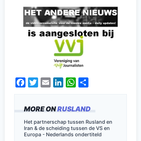
F
T
E
Li
W
D
a
w
m
n
h
el
c
itt
ai
k
at
e
MORE ON
RUSLAND
e
er
l
e
s
n
b
dI
A
Het partnerschap tussen Rusland en
Iran & de scheiding tussen de VS en
o
n
p
Europa - Nederlands ondertiteld