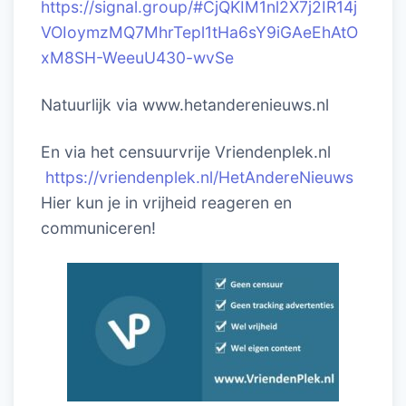
https://signal.group/#CjQKIM1nl2X7j2IR14j
VOIoymzMQ7MhrTepl1tHa6sY9iGAeEhAtO
xM8SH-WeeuU430-wvSe
Natuurlijk via www.hetanderenieuws.nl
En via het censuurvrije Vriendenplek.nl
https://vriendenplek.nl/HetAndereNieuws
Hier kun je in vrijheid reageren en
communiceren!