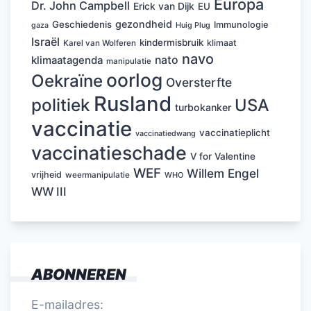
Europa
Dr. John Campbell
Erick van Dijk
EU
gezondheid
Geschiedenis
Immunologie
Huig Plug
gaza
Israël
kindermisbruik
klimaat
Karel van Wolferen
navo
nato
klimaatagenda
manipulatie
oorlog
Oekraïne
Oversterfte
Rusland
politiek
USA
turbokanker
vaccinatie
vaccinatieplicht
vaccinatiedwang
vaccinatieschade
V for Valentine
WEF
Willem Engel
vrijheid
weermanipulatie
WHO
WW III
ABONNEREN
E-mailadres: