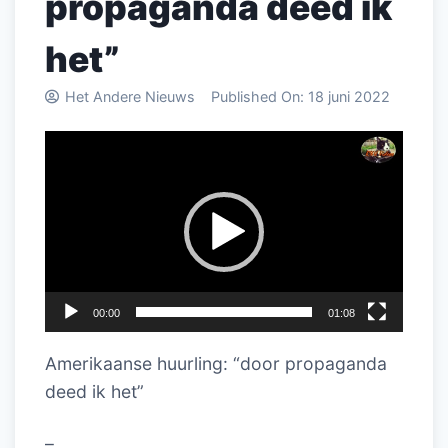
propaganda deed ik
het”
Het Andere Nieuws
Published On:
18 juni 2022
Videospeler
00:00
01:08
Amerikaanse huurling: “door propaganda
deed ik het”
–