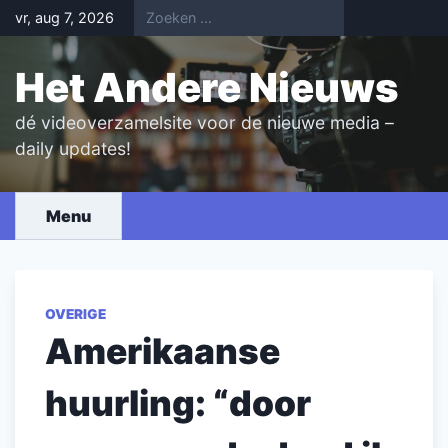
Skip
vr, aug 7, 2026
to
content
Het Andere Nieuws
dé videoverzamelsite voor de nieuwe media –
daily updates!
Menu
OVERIGE
Amerikaanse
huurling: “door