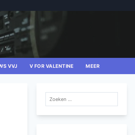
WS VVJ
V FOR VALENTINE
MEER
Zoeken
naar: