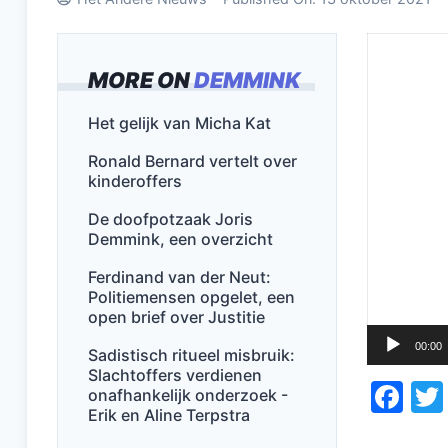
Videospel
MORE ON
DEMMINK
Het gelijk van Micha Kat
Ronald Bernard vertelt over
kinderoffers
De doofpotzaak Joris
Demmink, een overzicht
Ferdinand van der Neut:
Politiemensen opgelet, een
open brief over Justitie
00:00
Sadistisch ritueel misbruik:
Slachtoffers verdienen
F
onafhankelijk onderzoek -
Erik en Aline Terpstra
a