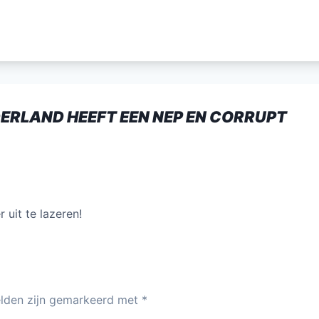
itt
ai
k
at
e
er
l
e
s
n
dI
A
n
p
p
DERLAND HEEFT EEN NEP EN CORRUPT
 uit te lazeren!
elden zijn gemarkeerd met
*