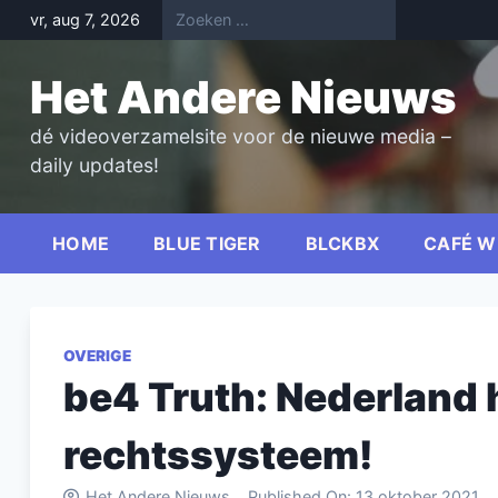
Skip
vr, aug 7, 2026
to
content
Het Andere Nieuws
dé videoverzamelsite voor de nieuwe media –
daily updates!
HOME
BLUE TIGER
BLCKBX
CAFÉ W
OVERIGE
be4 Truth: Nederland 
rechtssysteem!
Het Andere Nieuws
Published On:
13 oktober 2021