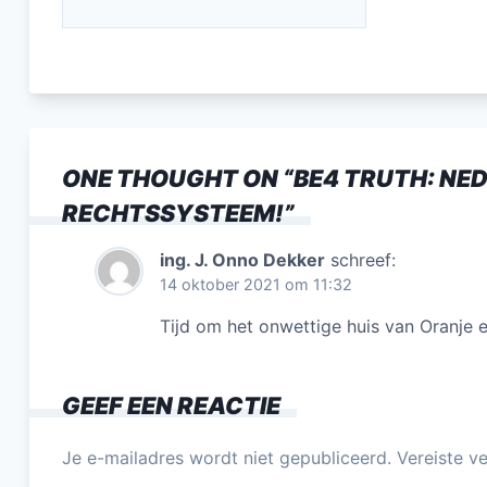
c
e
b
o
o
ONE THOUGHT ON “
BE4 TRUTH: NE
k
RECHTSSYSTEEM!
”
ing. J. Onno Dekker
schreef:
14 oktober 2021 om 11:32
Tijd om het onwettige huis van Oranje er
GEEF EEN REACTIE
Je e-mailadres wordt niet gepubliceerd.
Vereiste v