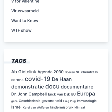
V for Valentine
Viruswaarheid
Want to Know
WTF show
TAGS
Ab Gietelink
Agenda 2030
chemtrails
Boeren NL
covid-19
De Haan
corona
docu
demonstratie
documentaire
Europa
Dr. John Campbell
Erick van Dijk
EU
gezondheid
Geschiedenis
Immunologie
Huig Plug
gaza
Israël
kindermisbruik
klimaat
Karel van Wolferen