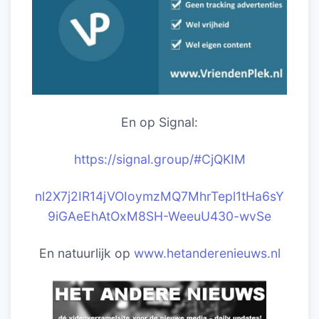
En op Signal:
https://signal.group/#CjQKIM
nl2X7j2IR14jVOIoymzMQ7MhrTepl1tHa6sY
9iGAeEhAtOxM8SH-WeeuU430-wvSe
En natuurlijk op
www.hetanderenieuws.nl