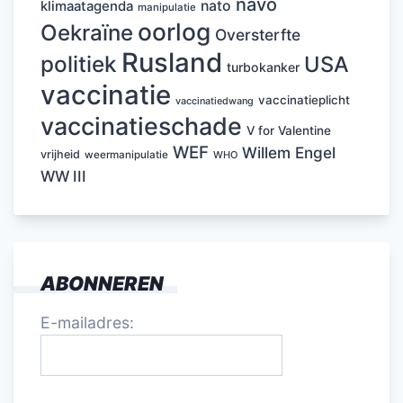
navo
nato
klimaatagenda
manipulatie
oorlog
Oekraïne
Oversterfte
Rusland
politiek
USA
turbokanker
vaccinatie
vaccinatieplicht
vaccinatiedwang
vaccinatieschade
V for Valentine
WEF
Willem Engel
vrijheid
weermanipulatie
WHO
WW III
ABONNEREN
E-mailadres: