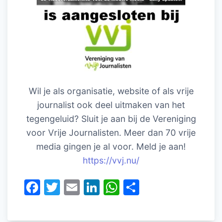
Wil je als organisatie, website of als vrije
journalist ook deel uitmaken van het
tegengeluid? Sluit je aan bij de Vereniging
voor Vrije Journalisten. Meer dan 70 vrije
media gingen je al voor. Meld je aan!
https://vvj.nu/
F
T
E
Li
W
D
a
w
m
n
h
el
c
itt
ai
k
at
e