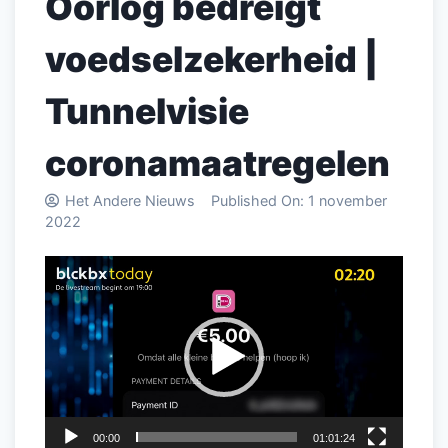
Oorlog bedreigt
voedselzekerheid |
Tunnelvisie
coronamaatregelen
Het Andere Nieuws
Published On:
1 november
2022
Videospeler
00:00
01:01:24