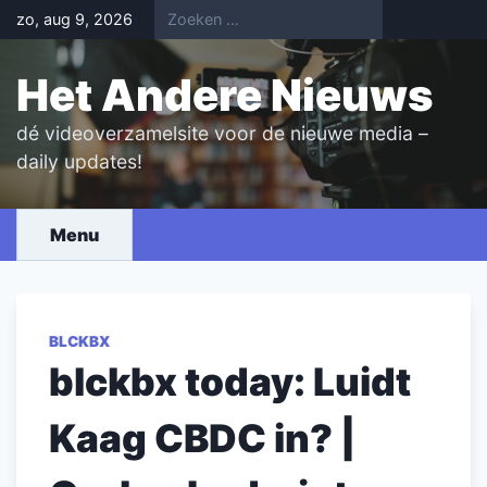
Skip
zo, aug 9, 2026
to
content
Het Andere Nieuws
dé videoverzamelsite voor de nieuwe media –
daily updates!
Menu
BLCKBX
blckbx today: Luidt
Kaag CBDC in? |