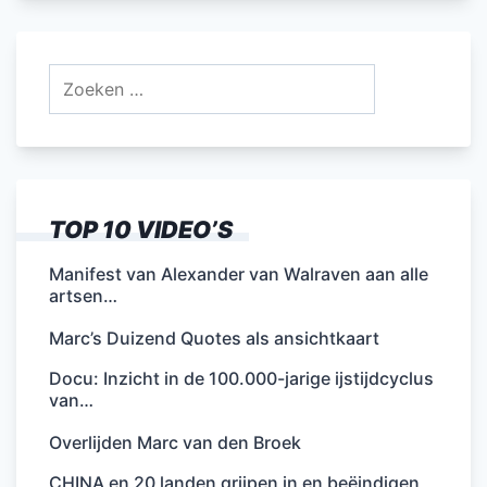
e
er
l
e
s
n
b
dI
A
Zoeken
o
n
p
naar:
o
p
k
TOP 10 VIDEO’S
Manifest van Alexander van Walraven aan alle
artsen…
Marc’s Duizend Quotes als ansichtkaart
Docu: Inzicht in de 100.000-jarige ijstijdcyclus
van…
Overlijden Marc van den Broek
CHINA en 20 landen grijpen in en beëindigen