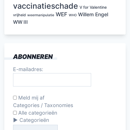
vaccinatieschade
V for Valentine
WEF
Willem Engel
vrijheid
weermanipulatie
WHO
WW III
ABONNEREN
E-mailadres:
Meld mij af
Categories / Taxonomies
Alle categorieën
Categorieën