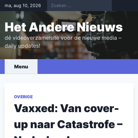
Skip
ma, aug 10, 2026
to
content
Het Andere Nieuws
dé videoverzamelsite voor de nieuwe media –
daily updates!
Menu
OVERIGE
Vaxxed: Van cover-
up naar Catastrofe –