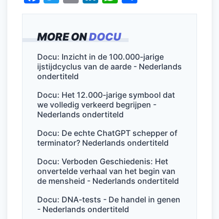
a
w
m
n
h
el
c
itt
ai
k
at
e
MORE ON
DOCU
e
er
l
e
s
n
b
dI
A
Docu: Inzicht in de 100.000-jarige
ijstijdcyclus van de aarde - Nederlands
o
n
p
ondertiteld
o
p
Docu: Het 12.000-jarige symbool dat
k
we volledig verkeerd begrijpen -
Nederlands ondertiteld
Docu: De echte ChatGPT schepper of
terminator? Nederlands ondertiteld
Docu: Verboden Geschiedenis: Het
onvertelde verhaal van het begin van
de mensheid - Nederlands ondertiteld
Docu: DNA-tests - De handel in genen
- Nederlands ondertiteld