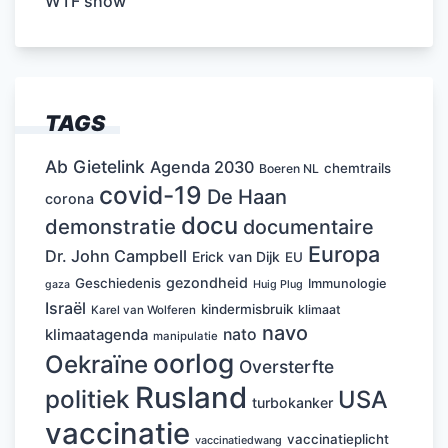
WTF show
TAGS
Ab Gietelink
Agenda 2030
chemtrails
Boeren NL
covid-19
De Haan
corona
docu
demonstratie
documentaire
Europa
Dr. John Campbell
Erick van Dijk
EU
gezondheid
Geschiedenis
Immunologie
Huig Plug
gaza
Israël
kindermisbruik
klimaat
Karel van Wolferen
navo
nato
klimaatagenda
manipulatie
oorlog
Oekraïne
Oversterfte
Rusland
politiek
USA
turbokanker
vaccinatie
vaccinatieplicht
vaccinatiedwang