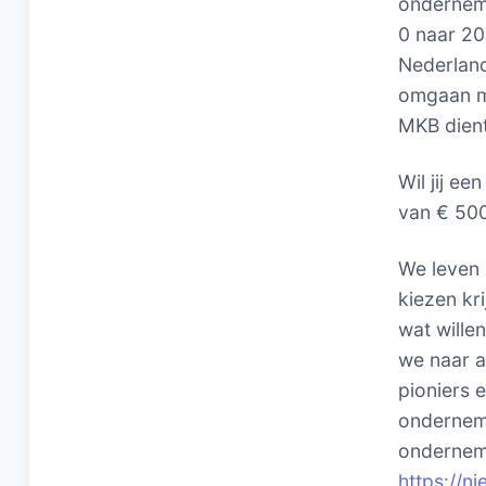
onderneme
0 naar 20
Nederlan
omgaan me
MKB dient
Wil jij e
van € 500
We leven 
kiezen kr
wat will
we naar 
pioniers 
onderneme
onderneme
https://n