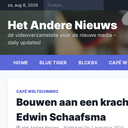
Skip
za, aug 8, 2026
to
content
Het Andere Nieuws
dé videoverzamelsite voor de nieuwe media –
daily updates!
HOME
BLUE TIGER
BLCKBX
CAFÉ W
CAFÉ WELTSCHMERZ
Bouwen aan een kracht
Edwin Schaafsma
Het Andere Nieuws
Published On:
1 augustus 2022