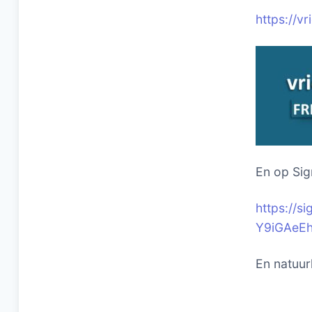
https://v
En op Sig
https://
Y9iGAeE
En natuurl