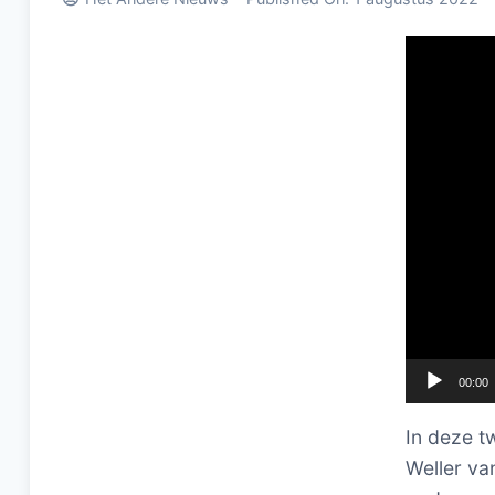
Videospel
00:00
In deze t
Weller va