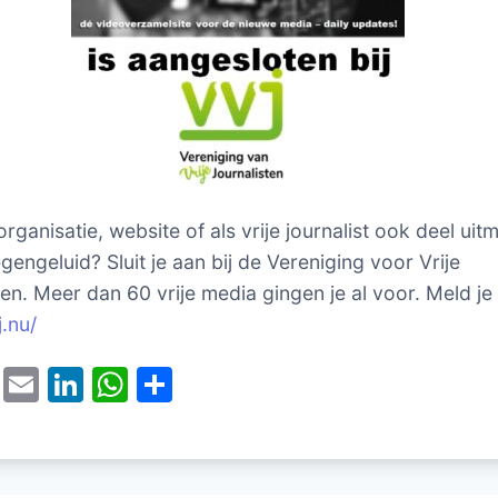
 organisatie, website of als vrije journalist ook deel ui
gengeluid? Sluit je aan bij de Vereniging voor Vrije
ten. Meer dan 60 vrije media gingen je al voor. Meld je
j.nu/
T
E
Li
W
D
w
m
n
h
el
itt
ai
k
at
e
er
l
e
s
n