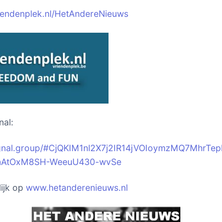
riendenplek.nl/HetAndereNieuws
nal:
signal.group/#CjQKIM1nl2X7j2IR14jVOIoymzMQ7MhrTep
hAtOxM8SH-WeeuU430-wvSe
ijk op
www.hetanderenieuws.nl