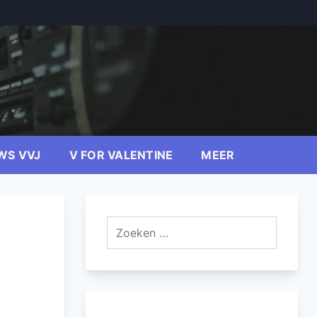
WS VVJ
V FOR VALENTINE
MEER
Zoeken
naar: