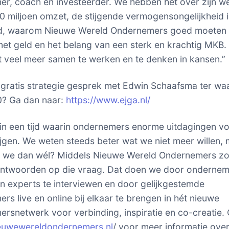
r, coach en investeerder. We hebben het over zijn w
0 miljoen omzet, de stijgende vermogensongelijkheid 
d, waarom Nieuwe Wereld Ondernemers goed moeten 
t geld en het belang van een sterk en krachtig MKB.
 veel meer samen te werken en te denken in kansen.”
en gratis strategie gesprek met Edwin Schaafsma ter wa
? Ga dan naar:
https://www.ejga.nl/
in een tijd waarin ondernemers enorme uitdagingen v
ijgen. We weten steeds beter wat we niet meer willen,
en we dan wél? Middels Nieuwe Wereld Ondernemers z
antwoorden op die vraag. Dat doen we door ondernem
en experts te interviewen en door gelijkgestemde
rs live en online bij elkaar te brengen in hét nieuwe
rsnetwerk voor verbinding, inspiratie en co-creatie.
ieuwewereldondernemers.nl
/ voor meer informatie over