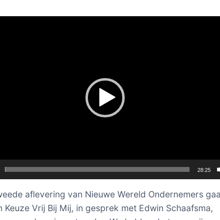
er
28:25
weede aflevering van Nieuwe Wereld Ondernemers gaa
n Keuze Vrij Bij Mij, in gesprek met Edwin Schaafsma,