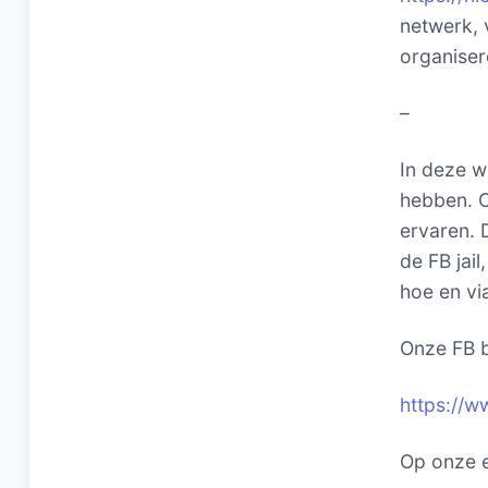
netwerk, 
organiser
–
In deze w
hebben. O
ervaren. 
de FB jai
hoe en vi
Onze FB b
https://w
Op onze e