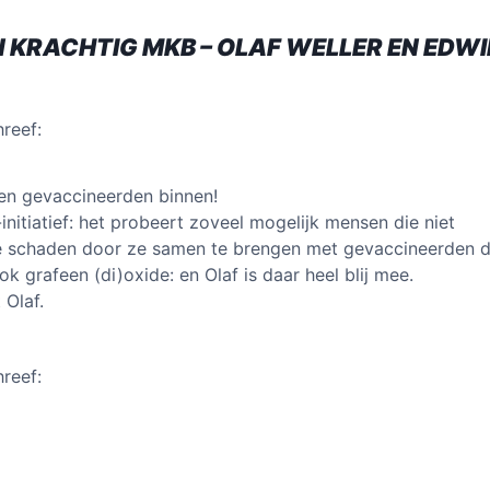
dI
A
 KRACHTIG MKB – OLAF WELLER EN EDWI
n
p
p
hreef:
geen gevaccineerden binnen!
-initiatief: het probeert zoveel mogelijk mensen die niet
schaden door ze samen te brengen met gevaccineerden di
ok grafeen (di)oxide: en Olaf is daar heel blij mee.
 Olaf.
hreef: