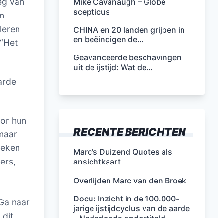
eg van
Mike Cavanaugh – Globe
scepticus
in
leren
CHINA en 20 landen grijpen in
en beëindigen de…
 “Het
Geavanceerde beschavingen
uit de ijstijd: Wat de…
arde
oor hun
RECENTE BERICHTEN
 maar
oeken
Marc’s Duizend Quotes als
ers,
ansichtkaart
Overlijden Marc van den Broek
Docu: Inzicht in de 100.000-
 Ga naar
jarige ijstijdcyclus van de aarde
 dit