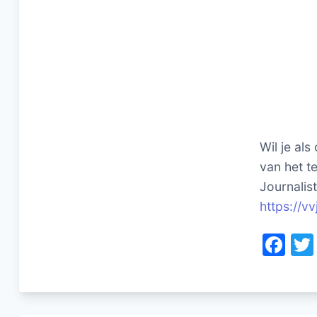
Wil je als
van het te
Journalis
https://vv
F
a
c
e