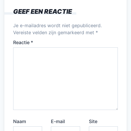
o
n
p
GEEF EEN REACTIE
o
p
k
Je e-mailadres wordt niet gepubliceerd.
Vereiste velden zijn gemarkeerd met
*
Reactie
*
Naam
E-mail
Site