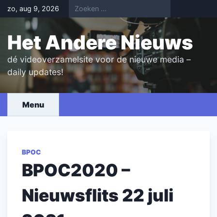
Skip
zo, aug 9, 2026
to
content
Het Andere Nieuws
dé videoverzamelsite voor de nieuwe media –
daily updates!
Menu
BPOC
BPOC2020 –
Nieuwsflits 22 juli