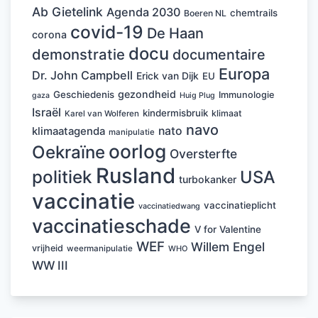
Ab Gietelink
Agenda 2030
chemtrails
Boeren NL
covid-19
De Haan
corona
docu
demonstratie
documentaire
Europa
Dr. John Campbell
Erick van Dijk
EU
gezondheid
Geschiedenis
Immunologie
Huig Plug
gaza
Israël
kindermisbruik
klimaat
Karel van Wolferen
navo
nato
klimaatagenda
manipulatie
oorlog
Oekraïne
Oversterfte
Rusland
politiek
USA
turbokanker
vaccinatie
vaccinatieplicht
vaccinatiedwang
vaccinatieschade
V for Valentine
WEF
Willem Engel
vrijheid
weermanipulatie
WHO
WW III